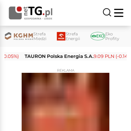
Strefa
Strefa
Eko
Miedzi
Energii
Profity
0.05%)
TAURON Polska Energia S.A.
9.09 PLN (-0.14%)
REKLAMA