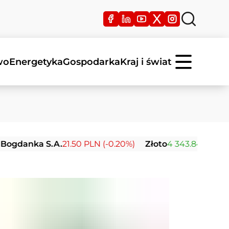
wo
Energetyka
Gospodarka
Kraj i świat
nka S.A.
21.50 PLN (-0.20%)
Złoto
4 343.84 USD (+2.44%