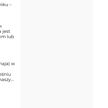
niku –
k
 jest
ym lub
maja) w
eśniu
 naszym