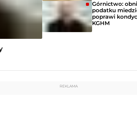
Górnictwo: obn
podatku miedz
poprawi kondyc
KGHM
y
REKLAMA