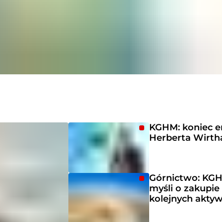
KGHM: koniec er
Herberta Wirth
Górnictwo: KG
myśli o zakupie
kolejnych akty