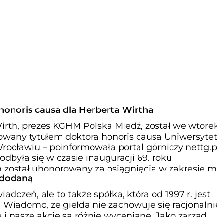
honoris causa dla Herberta Wirtha
Wirth, prezes KGHM Polska Miedź, został we wtorek
owany tytułem doktora honoris causa Uniwersyte
cławiu – poinformowała portal górniczy nettg.p
odbyła się w czasie inauguracji 69. roku
 został uhonorowany za osiągnięcia w zakresie 
 dodaną
adczeń, ale to także spółka, która od 1997 r. jest
 Wiadomo, że giełda nie zachowuje się racjonalnie
 i nasze akcje są różnie wyceniane. Jako zarząd