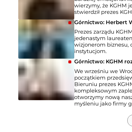
wierzymy, że KGHM jes
stwierdził prezes KG
Górnictwo: Herbert W
Prezes zarządu KGHM 
jedenastym laureatem
wizjonerom biznesu, 
instytucjom.
Górnictwo: KGHM ro
We wrześniu we Wrocł
początkiem przedsięw
Bieruniu prezes KGH
kompleksowym zaple
otworzymy nową nasz
myśleniu jako firmy gl