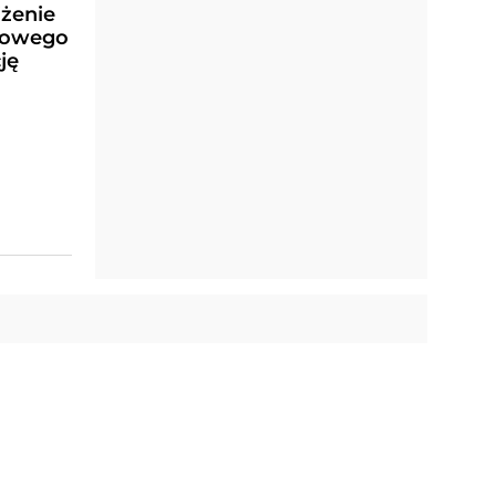
iżenie
iowego
ję