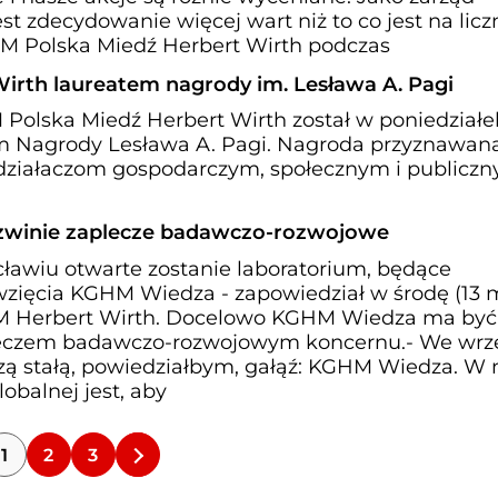
t zdecydowanie więcej wart niż to co jest na licz
HM Polska Miedź Herbert Wirth podczas
irth laureatem nagrody im. Lesława A. Pagi
Polska Miedź Herbert Wirth został w poniedziałe
 Nagrody Lesława A. Pagi. Nagroda przyznawana
działaczom gospodarczym, społecznym i publiczn
zwinie zaplecze badawczo-rozwojowe
awiu otwarte zostanie laboratorium, będące
zięcia KGHM Wiedza - zapowiedział w środę (13 
M Herbert Wirth. Docelowo KGHM Wiedza ma być
czem badawczo-rozwojowym koncernu.- We wrz
ą stałą, powiedziałbym, gałąź: KGHM Wiedza. W
obalnej jest, aby
1
2
3