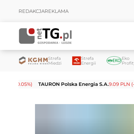
REDAKCJA
REKLAMA
Strefa
Strefa
Eko
Miedzi
Energii
Profi
-0.05%)
TAURON Polska Energia S.A.
9.09 PLN (-0.14%)