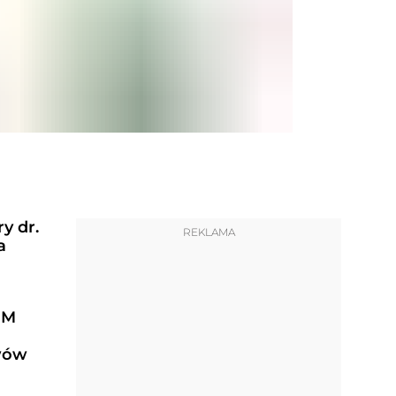
y dr.
REKLAMA
a
HM
wów