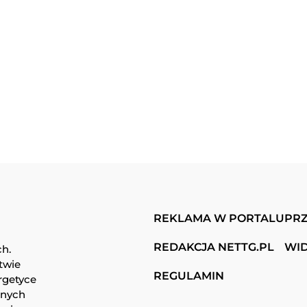
REKLAMA W PORTALU
PRZ
REDAKCJA NETTG.PL
WI
ch.
twie
REGULAMIN
rgetyce
snych