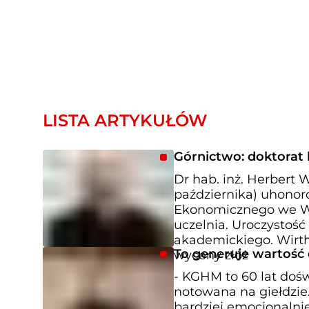
LISTA ARTYKUŁÓW
Górnictwo: doktorat 
Dr hab. inż. Herbert 
października) uhonor
Ekonomicznego we Wro
uczelnia. Uroczystość 
akademickiego. Wirth
To generuje wartość
wyceny złóż
- KGHM to 60 lat doświ
notowana na giełdzie.
bardziej emocjonalnie