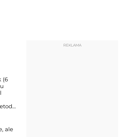
REKLAMA
 (6
tu
l
metod
, ale