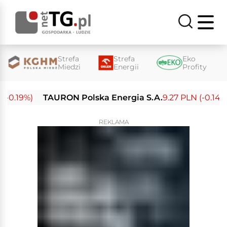
Strefa
Strefa
Eko
Miedzi
Energii
Profity
0.19%)
TAURON Polska Energia S.A.
9.27 PLN (-0.14%)
REKLAMA