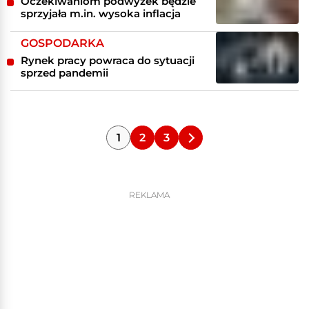
Oczekiwaniom podwyżek będzie
sprzyjała m.in. wysoka inflacja
GOSPODARKA
Rynek pracy powraca do sytuacji
sprzed pandemii
1
2
3
REKLAMA