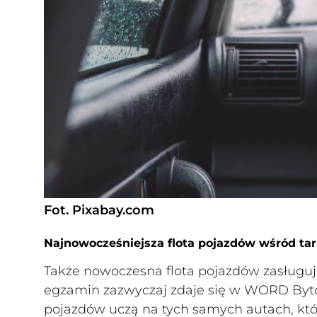
Fot. Pixabay.com
Najnowocześniejsza flota pojazdów wśród tar
Także nowoczesna flota pojazdów zasługuj
egzamin zazwyczaj zdaje się w WORD Byt
pojazdów uczą na tych samych autach, któr