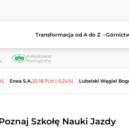
Transformacja od A do Z
Górnict
Kalejdoskop
ty
Ekologiczny
20.18 PLN (-0.24%)
Lubelski Węgiel Bogdanka S.A.
21.5
Poznaj Szkołę Nauki Jazdy