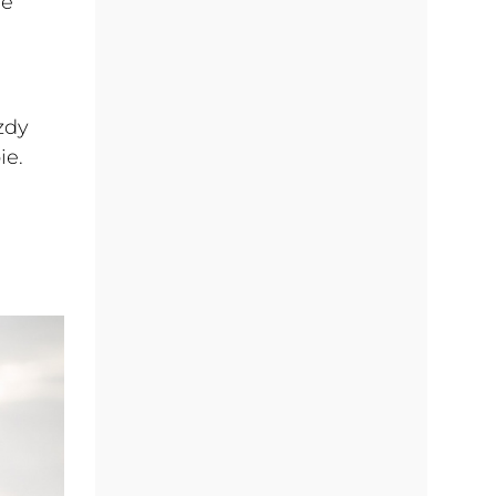
ne
zdy
ie.