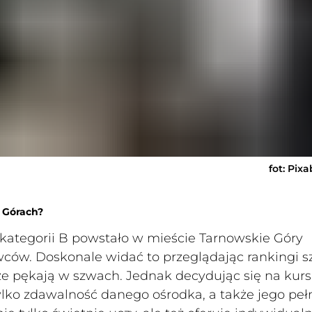
fot: Pix
 Górach?
kategorii B powstało w mieście Tarnowskie Góry
ców. Doskonale widać to przeglądając rankingi s
że pękają w szwach. Jednak decydując się na kurs
ylko zdawalność danego ośrodka, a także jego peł