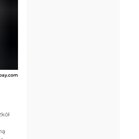
abay.com
zkół
ną