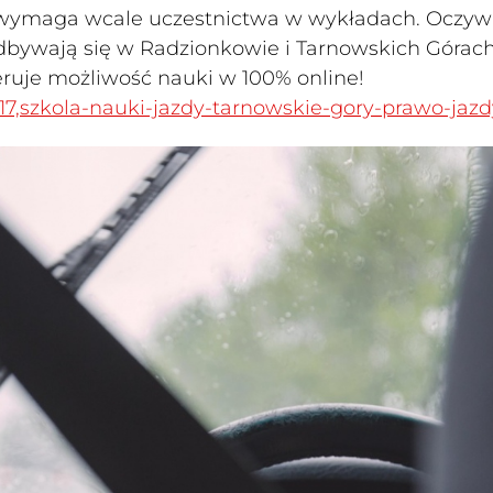
 wymaga wcale uczestnictwa w wykładach. Oczywi
(odbywają się w Radzionkowie i Tarnowskich Górac
eruje możliwość nauki w 100% online!
317,szkola-nauki-jazdy-tarnowskie-gory-prawo-jaz