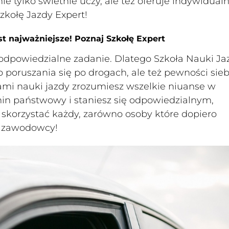
 nie tylko świetnie uczy, ale też oferuje indywidual
zkołę Jazdy Expert!
t najważniejsze! Poznaj Szkołę Expert
 odpowiedzialne zadanie. Dlatego Szkoła Nauki Ja
o poruszania się po drogach, ale też pewności sieb
ami nauki jazdy zrozumiesz wszelkie niuanse w
in państwowy i staniesz się odpowiedzialnym,
 skorzystać każdy, zarówno osoby które dopiero
 i zawodowcy!