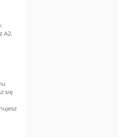
.
z A2.
mu
z się
nujesz