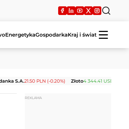
wo
Energetyka
Gospodarka
Kraj i świat
0 PLN (-0.20%)
Złoto
4 344.41 USD (+2.45%)
Srebro
63.
REKLAMA