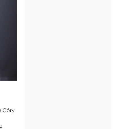
e Góry
z