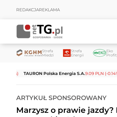
REDAKCJA
REKLAMA
Strefa
Strefa
Eko
Miedzi
Energii
Profi
URON Polska Energia S.A.
9.09 PLN (-0.14%)
Enea S.A.
ARTYKUŁ SPONSOROWANY
Marzysz o prawie jazdy? 