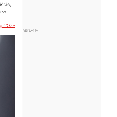
ście,
h w
dy-2025
REKLAMA