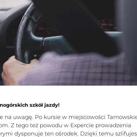
nogórskich szkół jazdy!
e na uwagę. Po kursie w miejscowości Tarnowski
om. Z tego też powodu w Expercie prowadzenia
ymi dysponuje ten ośrodek. Dzięki temu szlifujes