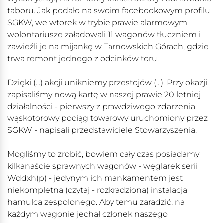
taboru. Jak podało na swoim facebookowym profilu
SGKW, we wtorek w trybie prawie alarmowym
wolontariusze załadowali 11 wagonów tłuczniem i
zawieźli je na mijankę w Tarnowskich Górach, gdzie
trwa remont jednego z odcinków toru.
Dzięki (...) akcji unikniemy przestojów (...). Przy okazji
zapisaliśmy nową kartę w naszej prawie 20 letniej
działalności - pierwszy z prawdziwego zdarzenia
wąskotorowy pociąg towarowy uruchomiony przez
SGKW - napisali przedstawiciele Stowarzyszenia.
Mogliśmy to zrobić, bowiem cały czas posiadamy
kilkanaście sprawnych wagonów - węglarek serii
Wddxh(p) - jedynym ich mankamentem jest
niekompletna (czytaj - rozkradziona) instalacja
hamulca zespolonego. Aby temu zaradzić, na
każdym wagonie jechał członek naszego