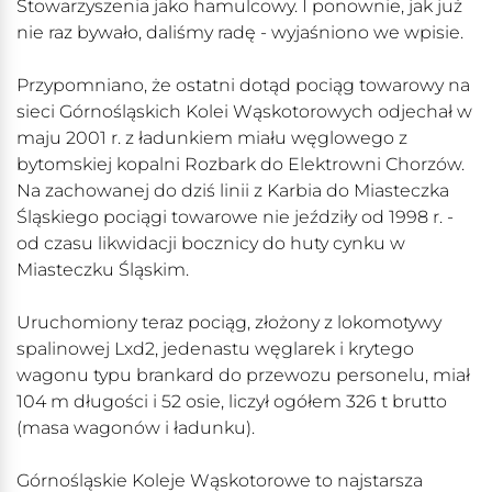
Stowarzyszenia jako hamulcowy. I ponownie, jak już
nie raz bywało, daliśmy radę - wyjaśniono we wpisie.
Przypomniano, że ostatni dotąd pociąg towarowy na
sieci Górnośląskich Kolei Wąskotorowych odjechał w
maju 2001 r. z ładunkiem miału węglowego z
bytomskiej kopalni Rozbark do Elektrowni Chorzów.
Na zachowanej do dziś linii z Karbia do Miasteczka
Śląskiego pociągi towarowe nie jeździły od 1998 r. -
od czasu likwidacji bocznicy do huty cynku w
Miasteczku Śląskim.
Uruchomiony teraz pociąg, złożony z lokomotywy
spalinowej Lxd2, jedenastu węglarek i krytego
wagonu typu brankard do przewozu personelu, miał
104 m długości i 52 osie, liczył ogółem 326 t brutto
(masa wagonów i ładunku).
Górnośląskie Koleje Wąskotorowe to najstarsza