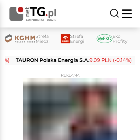
Strefa
Strefa
Eko
Miedzi
Energii
Profity
TAURON Polska Energia S.A.
9.09 PLN (-0.14%)
Enea 
REKLAMA