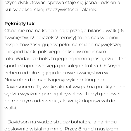
czym dyskutować, sprawa staje się jasna - odsłania
kulisy bokserskiej rzeczywistości Talarek.
Pęknięty łuk
Choć nie ma na koncie najlepszego bilansu walk (16
zwycięstw, 12 porażek, 2 remisy) to jednak w opinii
ekspertów zasługuje w pełni na miano największej
niespodzianki polskiego boksu w minionym
roku.Widać, że boks to jego ogromna pasja, czuje ten
sport i stopniowo sięga po kolejne trofea. Głośnym
echem odbiło się jego lipcowe zwycięstwo w
Norymberdze nad Nigeryjczykiem Kingiem
Davidsonem. Tę walkę akurat wygrał na punkty, choć
sędzia wyraźnie pomagał rywalowi. Liczył go nawet
po mocnym uderzeniu, ale wciąż dopuszczał do
walki.
- Davidson na wadze strugał bohatera, a na ringu
dosłownie wisiał na mnie. Przez 8 rund musiałem