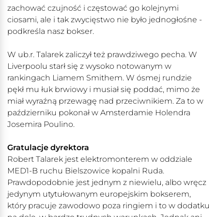
zachować czujność i częstować go kolejnymi
ciosami, ale i tak zwycięstwo nie było jednogłośne -
podkreśla nasz bokser.
W ub.r. Talarek zaliczył też prawdziwego pecha. W
Liverpoolu starł się z wysoko notowanym w
rankingach Liamem Smithem. W ósmej rundzie
pękł mu łuk brwiowy i musiał się poddać, mimo że
miał wyraźną przewagę nad przeciwnikiem. Za to w
październiku pokonał w Amsterdamie Holendra
Josemira Poulino.
Gratulacje dyrektora
Robert Talarek jest elektromonterem w oddziale
MED1-B ruchu Bielszowice kopalni Ruda.
Prawdopodobnie jest jednym z niewielu, albo wręcz
jedynym utytułowanym europejskim bokserem,
który pracuje zawodowo poza ringiem i to w dodatku