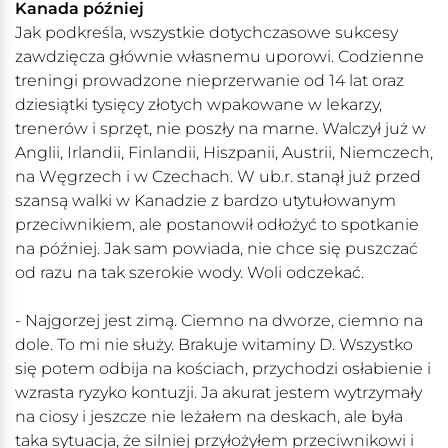
Kanada później
Jak podkreśla, wszystkie dotychczasowe sukcesy
zawdzięcza głównie własnemu uporowi. Codzienne
treningi prowadzone nieprzerwanie od 14 lat oraz
dziesiątki tysięcy złotych wpakowane w lekarzy,
trenerów i sprzęt, nie poszły na marne. Walczył już w
Anglii, Irlandii, Finlandii, Hiszpanii, Austrii, Niemczech,
na Węgrzech i w Czechach. W ub.r. stanął już przed
szansą walki w Kanadzie z bardzo utytułowanym
przeciwnikiem, ale postanowił odłożyć to spotkanie
na później. Jak sam powiada, nie chce się puszczać
od razu na tak szerokie wody. Woli odczekać.
- Najgorzej jest zimą. Ciemno na dworze, ciemno na
dole. To mi nie służy. Brakuje witaminy D. Wszystko
się potem odbija na kościach, przychodzi osłabienie i
wzrasta ryzyko kontuzji. Ja akurat jestem wytrzymały
na ciosy i jeszcze nie leżałem na deskach, ale była
taka sytuacja, że silniej przyłożyłem przeciwnikowi i