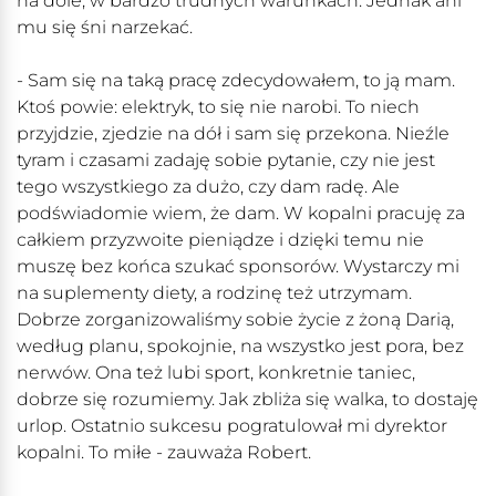
na dole, w bardzo trudnych warunkach. Jednak ani
mu się śni narzekać.
- Sam się na taką pracę zdecydowałem, to ją mam.
Ktoś powie: elektryk, to się nie narobi. To niech
przyjdzie, zjedzie na dół i sam się przekona. Nieźle
tyram i czasami zadaję sobie pytanie, czy nie jest
tego wszystkiego za dużo, czy dam radę. Ale
podświadomie wiem, że dam. W kopalni pracuję za
całkiem przyzwoite pieniądze i dzięki temu nie
muszę bez końca szukać sponsorów. Wystarczy mi
na suplementy diety, a rodzinę też utrzymam.
Dobrze zorganizowaliśmy sobie życie z żoną Darią,
według planu, spokojnie, na wszystko jest pora, bez
nerwów. Ona też lubi sport, konkretnie taniec,
dobrze się rozumiemy. Jak zbliża się walka, to dostaję
urlop. Ostatnio sukcesu pogratulował mi dyrektor
kopalni. To miłe - zauważa Robert.