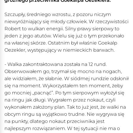
groźnego przeciwnika Goekalpa Oezeklera.
Szczupły, średniego wzrostu, z pozoru niczym
niewyróżniający się młody człowiek. W rzeczywistości
Robert to wulkan energii. Silny prawy sierpowy to
jeden z jego atutów. Wielu się już o tym przekonało
na własnej skórze. Ostatnim był właśnie Goekalp
Oezekler, występujący w niemieckich barwach.
- Walka zakontraktowana została na 12 rund.
Obserwowałem go, trzymał się mocno na nogach,
ale widziałem, że słabnie. W siódmej rundzie odsłonił
się na moment. Wykorzystałem ten moment, żeby
go mocniej „pacnąć”. Po tym sierpowym wyłożył się
na ringu jak długi. Wygrałem przez nokaut, czyli
wykonałem założony plan. Tak to już jest, że walki na
obcym ringu są wyjątkowo trudne. Nie wygrywa się
na punkty, dlatego nokaut przeciwnika jest
najlepszym rozwiązaniem. W tej sytuacji nie ma o