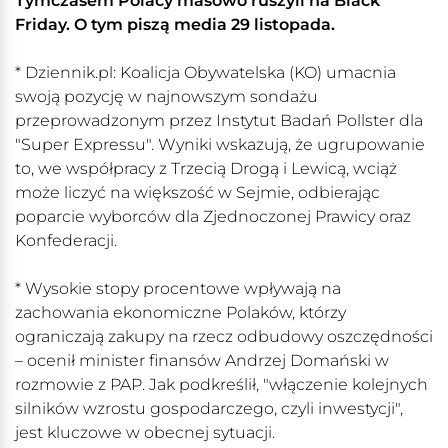
Tymczasem Polacy masowo ruszyli na Black
Friday. O tym piszą media 29 listopada.
* Dziennik.pl: Koalicja Obywatelska (KO) umacnia
swoją pozycję w najnowszym sondażu
przeprowadzonym przez Instytut Badań Pollster dla
"Super Expressu". Wyniki wskazują, że ugrupowanie
to, we współpracy z Trzecią Drogą i Lewicą, wciąż
może liczyć na większość w Sejmie, odbierając
poparcie wyborców dla Zjednoczonej Prawicy oraz
Konfederacji.
* Wysokie stopy procentowe wpływają na
zachowania ekonomiczne Polaków, którzy
ograniczają zakupy na rzecz odbudowy oszczędności
– ocenił minister finansów Andrzej Domański w
rozmowie z PAP. Jak podkreślił, "włączenie kolejnych
silników wzrostu gospodarczego, czyli inwestycji",
jest kluczowe w obecnej sytuacji.