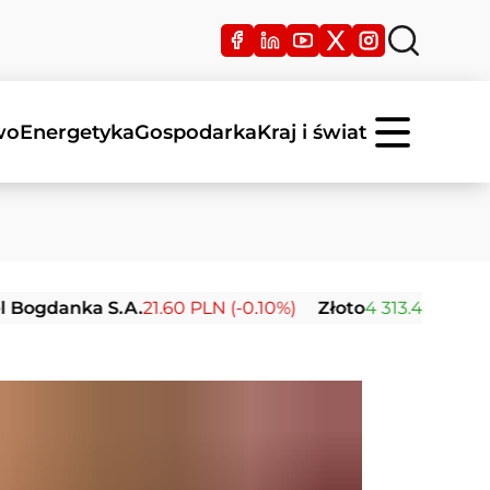
wo
Energetyka
Gospodarka
Kraj i świat
nka S.A.
21.60 PLN (-0.10%)
Złoto
4 313.44 USD (+1.72%)