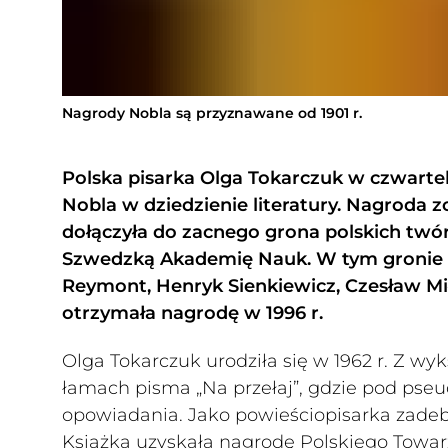
Nagrody Nobla są przyznawane od 1901 r.
Polska pisarka Olga Tokarczuk w czwarte
Nobla w dziedzienie literatury. Nagroda 
dołączyła do zacnego grona polskich twór
Szwedzką Akademię Nauk. W tym gronie d
Reymont, Henryk Sienkiewicz, Czesław Mi
otrzymała nagrodę w 1996 r.
Olga Tokarczuk urodziła się w 1962 r. Z w
łamach pisma „Na przełaj”, gdzie pod pse
opowiadania. Jako powieściopisarka zadeb
Książka uzyskała nagrodę Polskiego Towa