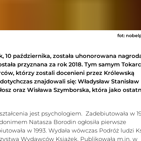
fot: nobel
k, 10 października, została uhonorowana nagrod
została przyznana za rok 2018. Tym samym Tokar
ców, którzy zostali docenieni przez Królewską
otychczas znajdowali się: Władysław Stanisław
łosz oraz Wisława Szymborska, która jako ostatn
ykształcenia jest psychologiem. Zadebiutowała w 1
udonimem Natasza Borodin ogłosiła pierwsze
iutowała w 1993. Wydała wówczas Podróż ludzi Ks
rzystwa Wydawców Książek. Publikowała m.in. w