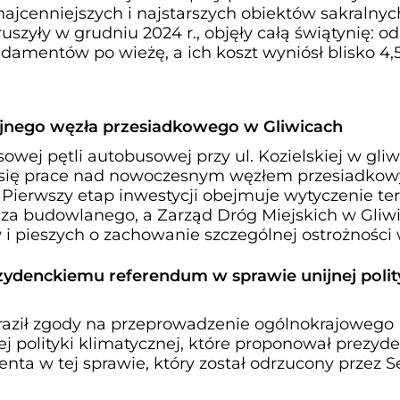
najcenniejszych i najstarszych obiektów sakralny
ruszyły w grudniu 2024 r., objęły całą świątynię: od
damentów po wieżę, a ich koszt wyniósł blisko 4,
jnego węzła przesiadkowego w Gliwicach
wej pętli autobusowej przy ul. Kozielskiej w gliw
y się prace nad nowoczesnym węzłem przesiadko
 Pierwszy etap inwestycji obejmuje wytyczenie ter
za budowlanego, a Zarząd Dróg Miejskich w Gliw
 i pieszych o zachowanie szczególnej ostrożności
zydenckiemu referendum w sprawie unijnej polit
raził zgody na przeprowadzenie ogólnokrajowego
j polityki klimatycznej, które proponował prezyde
nta w tej sprawie, który został odrzucony przez S