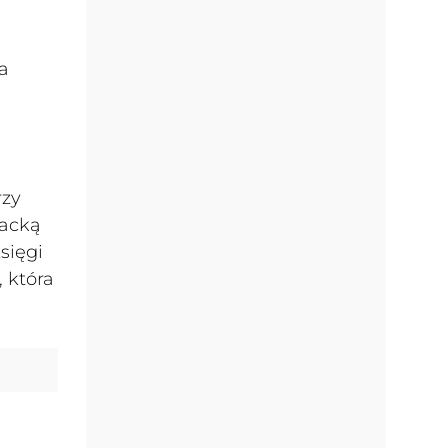
a
rzy
racką
sięgi
 która