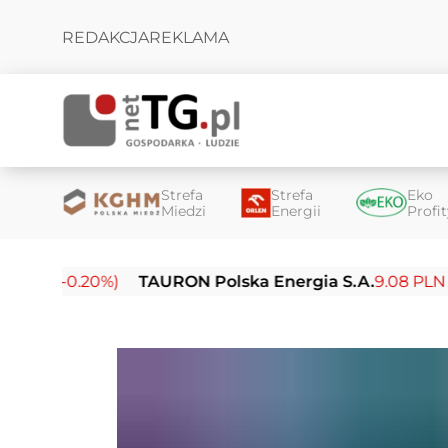
REDAKCJA
REKLAMA
Strefa
Strefa
Eko
Miedzi
Energii
Profi
-0.20%)
TAURON Polska Energia S.A.
9.08 PLN (-0.15%)