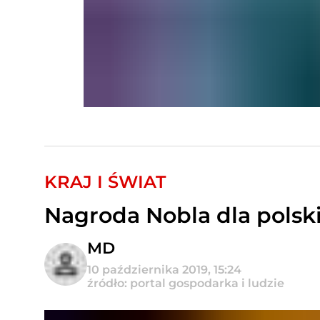
KRAJ I ŚWIAT
Nagroda Nobla dla polski
MD
10 października 2019, 15:24
źródło: portal gospodarka i ludzie