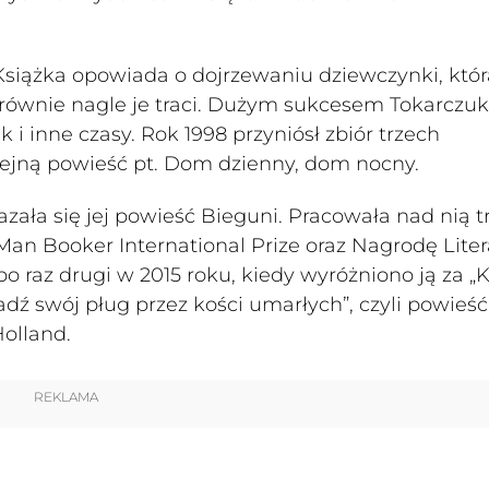
 Książka opowiada o dojrzewaniu dziewczynki, któr
 równie nagle je traci. Dużym sukcesem Tokarczuk
i inne czasy. Rok 1998 przyniósł zbiór trzech
lejną powieść pt. Dom dzienny, dom nocny.
zała się jej powieść Bieguni. Pracowała nad nią t
 Man Booker International Prize oraz Nagrodę Lite
o raz drugi w 2015 roku, kiedy wyróżniono ją za „K
ź swój pług przez kości umarłych”, czyli powieść,
Holland.
REKLAMA