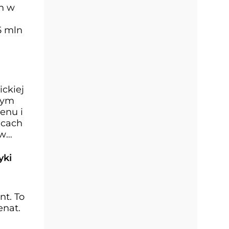
ch w
5 mln
ickiej
wym
enu i
icach
 w
yki
nt. To
enat.