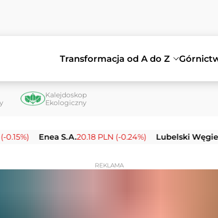
Transformacja od A do Z
Górnict
Kalejdoskop
ty
Ekologiczny
Enea S.A.
20.18 PLN (-0.24%)
Lubelski Węgiel Bogda
REKLAMA