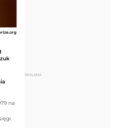
prize.org
ą
czuk
REKLAMA
ia
979 na
ięgi.