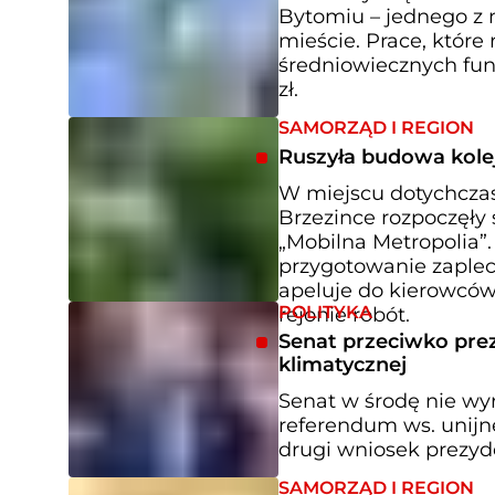
Bytomiu – jednego z 
mieście. Prace, które 
średniowiecznych fun
zł.
SAMORZĄD I REGION
Ruszyła budowa kole
W miejscu dotychczaso
Brzezince rozpoczęł
„Mobilna Metropolia”.
przygotowanie zaplec
apeluje do kierowców
POLITYKA
rejonie robót.
Senat przeciwko pre
klimatycznej
Senat w środę nie wy
referendum ws. unijne
drugi wniosek prezyde
SAMORZĄD I REGION