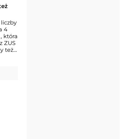
też
liczby
a 4
, która
 z ZUS
y też