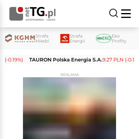
Strefa
Strefa
Eko
Miedzi
Energii
Profity
-0.19%)
TAURON Polska Energia S.A.
9.27 PLN (-0.14%)
REKLAMA