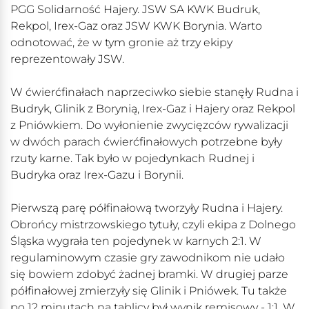
PGG Solidarność Hajery. JSW SA KWK Budruk,
Rekpol, Irex-Gaz oraz JSW KWK Borynia. Warto
odnotować, że w tym gronie aż trzy ekipy
reprezentowały JSW.
W ćwierćfinałach naprzeciwko siebie stanęły Rudna i
Budryk, Glinik z Borynią, Irex-Gaz i Hajery oraz Rekpol
z Pniówkiem. Do wyłonienie zwycięzców rywalizacji
w dwóch parach ćwierćfinałowych potrzebne były
rzuty karne. Tak było w pojedynkach Rudnej i
Budryka oraz Irex-Gazu i Borynii.
Pierwszą parę półfinałową tworzyły Rudna i Hajery.
Obrońcy mistrzowskiego tytuły, czyli ekipa z Dolnego
Śląska wygrała ten pojedynek w karnych 2:1. W
regulaminowym czasie gry zawodnikom nie udało
się bowiem zdobyć żadnej bramki. W drugiej parze
półfinałowej zmierzyły się Glinik i Pniówek. Tu także
po 12 minutach na tablicy był wynik remisowy - 1:1. W