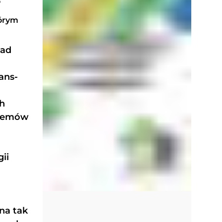
o
tórym
nad
ans-
ch
oblemów
ii
 na tak