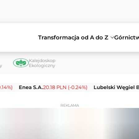
Transformacja od A do Z
Górnict
Kalejdoskop
ty
Ekologiczny
nea S.A.
20.18 PLN (-0.24%)
Lubelski Węgiel Bogdanka
REKLAMA