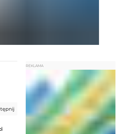
REKLAMA
tępnij
ci