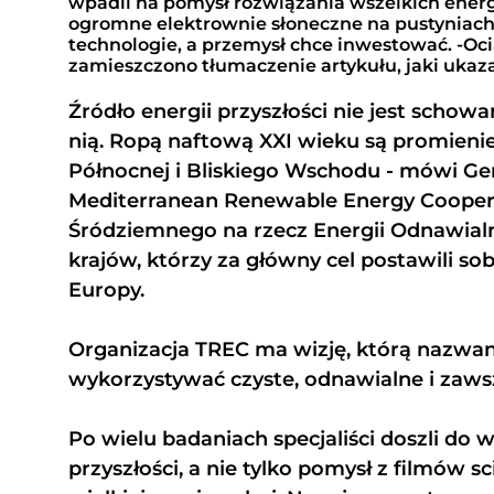
wpadli na pomysł rozwiązania wszelkich ener
ogromne elektrownie słoneczne na pustyniach
technologie, a przemysł chce inwestować. -Ocią
zamieszczono tłumaczenie artykułu, jaki ukaz
Źródło energii przyszłości nie jest schow
nią. Ropą naftową XXI wieku są promienie 
Północnej i Bliskiego Wschodu - mówi Gerh
Mediterranean Renewable Energy Cooper
Śródziemnego na rzecz Energii Odnawialn
krajów, którzy za główny cel postawili s
Europy.
Organizacja TREC ma wizję, którą nazwan
wykorzystywać czyste, odnawialne i zaws
Po wielu badaniach specjaliści doszli do 
przyszłości, a nie tylko pomysł z filmów s