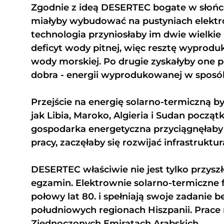
Zgodnie z ideą DESERTEC bogate w słońce
miałyby wybudować na pustyniach elektr
technologia przyniosłaby im dwie wielkie 
deficyt wody pitnej, więc resztę wyprod
wody morskiej. Po drugie zyskałyby one 
dobra - energii wyprodukowanej w sposób
Przejście na energię solarno-termiczną b
jak Libia, Maroko, Algieria i Sudan pocz
gospodarka energetyczna przyciągnęłaby 
pracy, zaczęłaby się rozwijać infrastruktur
DESERTEC właściwie nie jest tylko przyszło
egzamin. Elektrownie solarno-termiczne f
połowy lat 80. i spełniają swoje zadanie
południowych regionach Hiszpanii. Prace r
Zjednoczonych Emiratach Arabskich.