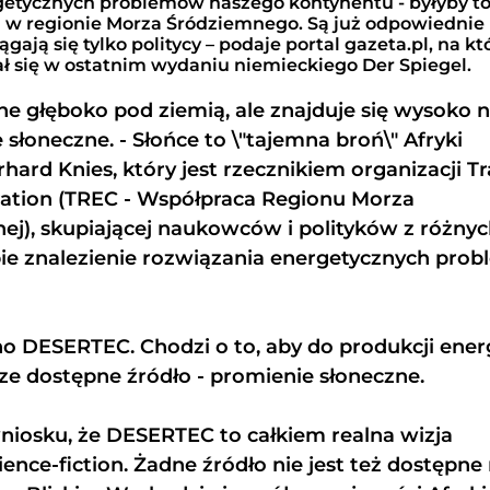
getycznych problemów naszego kontynentu - byłyby t
 w regionie Morza Śródziemnego. Są już odpowiednie
gają się tylko politycy – podaje portal gazeta.pl, na k
ał się w ostatnim wydaniu niemieckiego Der Spiegel.
ane głęboko pod ziemią, ale znajduje się wysoko 
słoneczne. - Słońce to \"tajemna broń\" Afryki
ard Knies, który jest rzecznikiem organizacji Tr
ation (TREC - Współpraca Regionu Morza
ej), skupiającej naukowców i polityków z różny
obie znalezienie rozwiązania energetycznych pr
o DESERTEC. Chodzi o to, aby do produkcji energ
ze dostępne źródło - promienie słoneczne.
wniosku, że DESERTEC to całkiem realna wizja
cience-fiction. Żadne źródło nie jest też dostępne