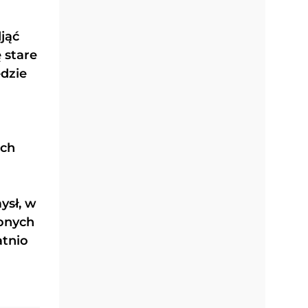
jąć
 stare
ędzie
ich
ysł, w
lonych
atnio