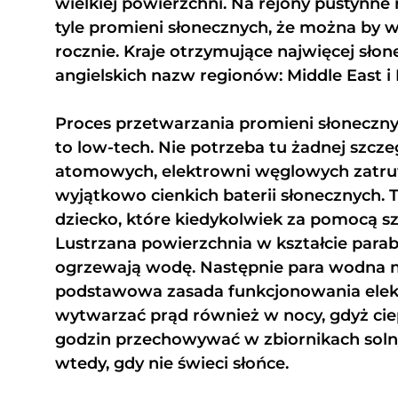
wielkiej powierzchni. Na rejony pustynne 
tyle promieni słonecznych, że można by 
rocznie. Kraje otrzymujące najwięcej sło
angielskich nazw regionów: Middle East i 
Proces przetwarzania promieni słoneczny
to low-tech. Nie potrzeba tu żadnej szcz
atomowych, elektrowni węglowych zatru
wyjątkowo cienkich baterii słonecznych. 
dziecko, które kiedykolwiek za pomocą sz
Lustrzana powierzchnia w kształcie parab
ogrzewają wodę. Następnie para wodna na
podstawowa zasada funkcjonowania elekt
wytwarzać prąd również w nocy, gdyż ci
godzin przechowywać w zbiornikach soln
wtedy, gdy nie świeci słońce.