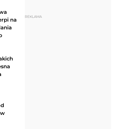
owa
REKLAMA
erpi na
lania
o
akich
esna
a
od
 w