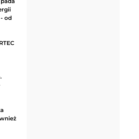
i pada
rgii
- od
ERTEC
.
e
ka
ównież