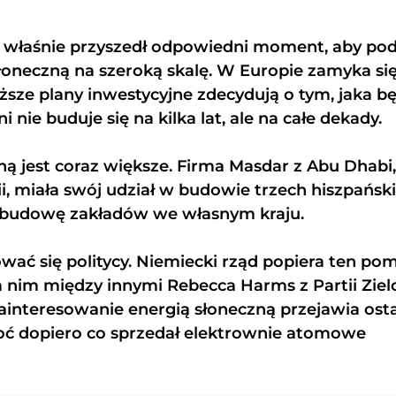
az właśnie przyszedł odpowiedni moment, aby pod
łoneczną na szeroką skalę. W Europie zamyka się
ższe plany inwestycyjne zdecydują o tym, jaka b
 nie buduje się na kilka lat, ale na całe dekady.
ą jest coraz większe. Firma Masdar z Abu Dhabi,
i, miała swój udział w budowie trzech hiszpańsk
na budowę zakładów we własnym kraju.
ać się politycy. Niemiecki rząd popiera ten pom
za nim między innymi Rebecca Harms z Partii Zie
ainteresowanie energią słoneczną przejawia ost
hoć dopiero co sprzedał elektrownie atomowe