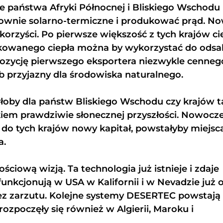
 państwa Afryki Północnej i Bliskiego Wschodu
ownie solarno-termiczne i produkować prąd. N
korzyści. Po pierwsze większość z tych krajów ci
ukowanego ciepła można by wykorzystać do odsa
pozycję pierwszego eksportera niezwykle cenneg
 przyjazny dla środowiska naturalnego.
yłoby dla państw Bliskiego Wschodu czy krajów t
ątkiem prawdziwie słonecznej przyszłości. Nowocz
do tych krajów nowy kapitał, powstałyby miejsc
a.
ściową wizją. Ta technologia już istnieje i zdaje
unkcjonują w USA w Kalifornii i w Nevadzie już 
 bez zarzutu. Kolejne systemy DESERTEC powstają
ozpoczęły się również w Algierii, Maroku i