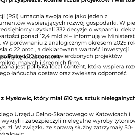
cji przyspiesza. Rośnie liczba projektów i wartoś
ji (PSI) umacnia swoją rolę jako jeden z
rumentów wspierających rozwój gospodarki. W pi
edsiębiorcy uzyskali 332 decyzje o wsparciu, dekl
wartości ponad 12,4 mld zł – informują w Ministers
i. W porównaniu z analogicznym okresem 2025 ro
sła o 22 proc., a deklarowana wartość inwestycji
roc. Ponad 70 proc. zatwierdzonych projektów
olitykę local content
mikro, małych i średnich firm.
na jest polityka local content, która wspiera ro
nego łańcucha dostaw oraz zwiększa odporność
 Mysłowic, który miał 610 tys. sztuk nielegalnyc
skiego Urzędu Celno-Skarbowego w Katowicach i
 wykryli i zabezpieczyli nielegalne wyroby tytonio
ys. zł. W związku ze sprawą służby zatrzymały 50-
Mysłowic.