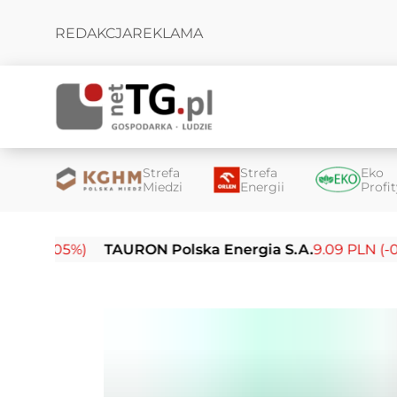
REDAKCJA
REKLAMA
Strefa
Strefa
Eko
Miedzi
Energii
Profi
5%)
TAURON Polska Energia S.A.
9.09 PLN (-0.14%)
E