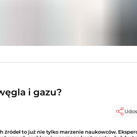
węgla i gazu?
Udos
 źródeł to już nie tylko marzenie naukowców. Eksper