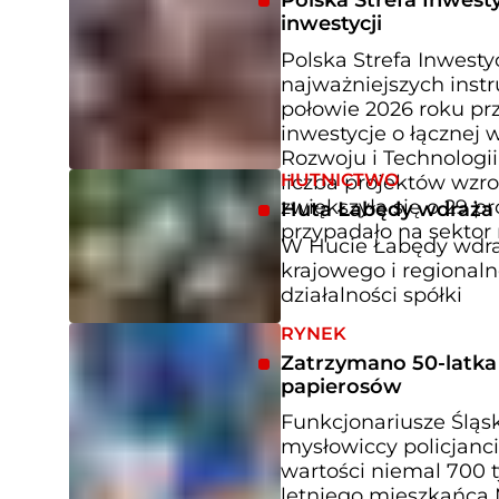
Polska Strefa Inwesty
inwestycji
Polska Strefa Inwestyc
najważniejszych inst
połowie 2026 roku prz
inwestycje o łącznej 
Rozwoju i Technologi
HUTNICTWO
liczba projektów wzro
zwiększyła się o 29 p
Huta Łabędy wdraża p
przypadało na sektor 
W Hucie Łabędy wdraża
krajowego i regional
działalności spółki
RYNEK
Zatrzymano 50-latka z
papierosów
Funkcjonariusze Ślą
mysłowiccy policjanci
wartości niemal 700 t
letniego mieszkańca 