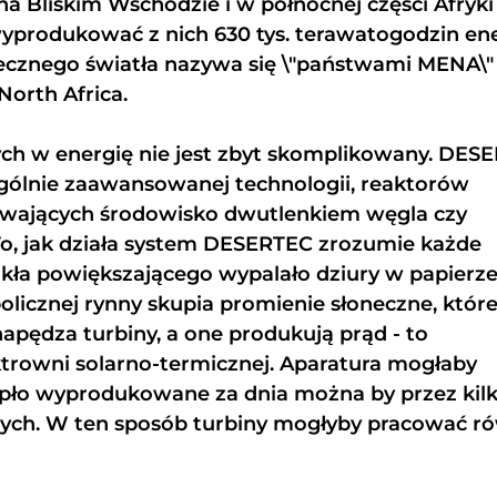
na Bliskim Wschodzie i w północnej części Afryk
wyprodukować z nich 630 tys. terawatogodzin ene
necznego światła nazywa się \"państwami MENA\" 
North Africa.
ch w energię nie jest zbyt skomplikowany. DES
ególnie zaawansowanej technologii, reaktorów
wających środowisko dwutlenkiem węgla czy
To, jak działa system DESERTEC zrozumie każde
kła powiększającego wypalało dziury w papierze
olicznej rynny skupia promienie słoneczne, któr
pędza turbiny, a one produkują prąd - to
rowni solarno-termicznej. Aparatura mogłaby
epło wyprodukowane za dnia można by przez kil
ych. W ten sposób turbiny mogłyby pracować r