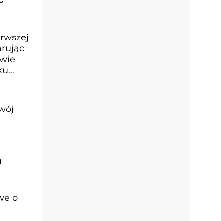
ć
erwszej
arując
twie
ku
zwój
h
we o