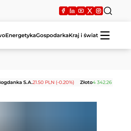
wo
Energetyka
Gospodarka
Kraj i świat
 S.A.
21.50 PLN (-0.20%)
Złoto
4 342.26 USD (0.00%)
S