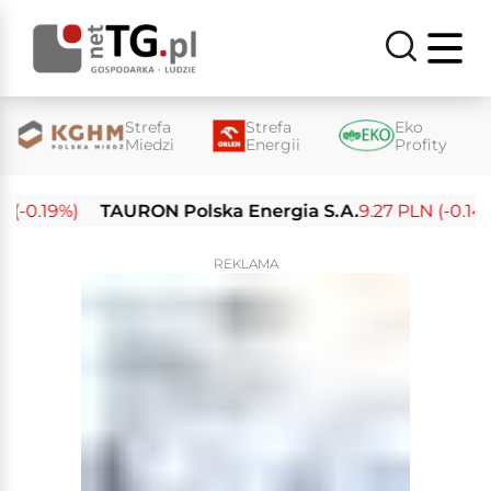
Strefa
Strefa
Eko
Miedzi
Energii
Profity
0.19%)
TAURON Polska Energia S.A.
9.27 PLN (-0.14%)
REKLAMA