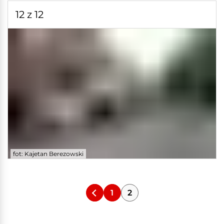
12 z 12
fot: Kajetan Berezowski
1
2