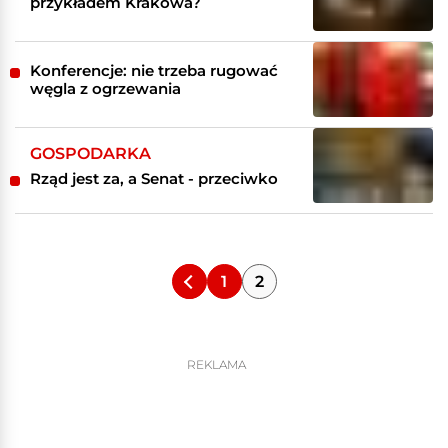
przykładem Krakowa?
Konferencje: nie trzeba rugować
węgla z ogrzewania
GOSPODARKA
Rząd jest za, a Senat - przeciwko
1
2
REKLAMA