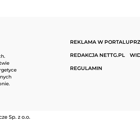
REKLAMA W PORTALU
PRZ
REDAKCJA NETTG.PL
WI
ch.
twie
REGULAMIN
rgetyce
snych
onie.
e Sp. z o.o.