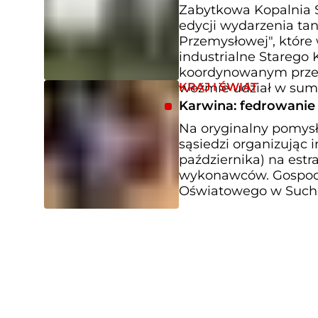
Zabytkowa Kopalnia S
edycji wydarzenia t
Przemysłowej", które
industrialne Starego
koordynowanym przez
KRAJ I ŚWIAT
weźmie udział w sumi
Karwina: fedrowanie
Na oryginalny pomysł
sąsiedzi organizując 
października) na estr
wykonawców. Gospoda
Oświatowego w Suche