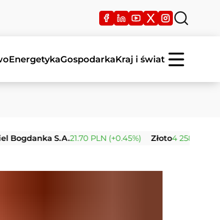
wo
Energetyka
Gospodarka
Kraj i świat
Bogdanka S.A.
21.70 PLN (+0.45%)
Złoto
4 258.98 USD (+