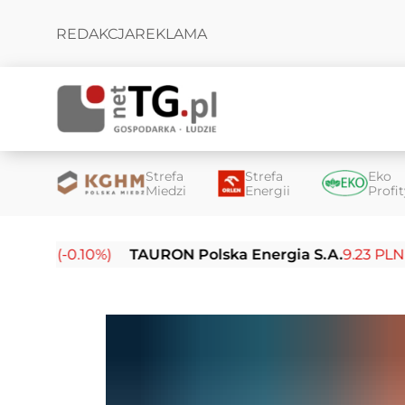
REDAKCJA
REKLAMA
Strefa
Strefa
Eko
Miedzi
Energii
Profi
PLN (-0.10%)
TAURON Polska Energia S.A.
9.23 PLN (-0