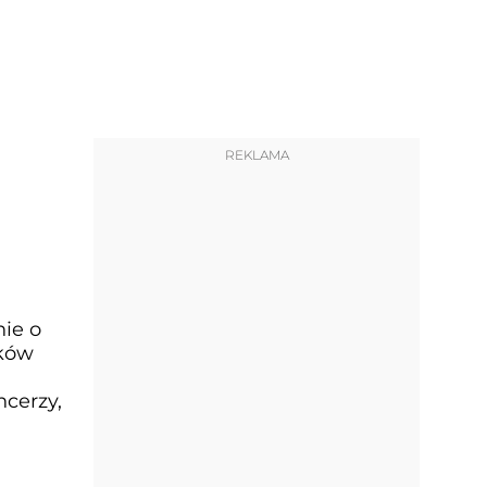
REKLAMA
ie o
tków
ncerzy,