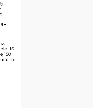
ej
y
wo
RIH,
owi
elę (16
ę 150
uralno-