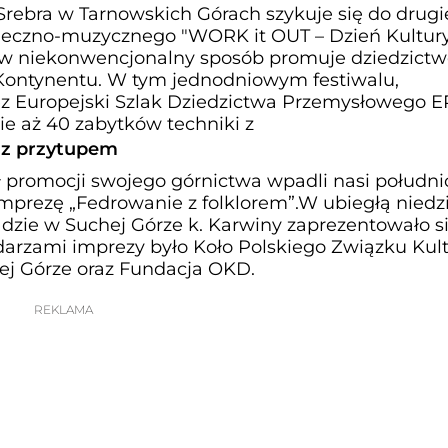
rebra w Tarnowskich Górach szykuje się do drugi
aneczno-muzycznego "WORK it OUT – Dzień Kultur
 w niekonwencjonalny sposób promuje dziedzict
 Kontynentu. W tym jednodniowym festiwalu,
 Europejski Szlak Dziedzictwa Przemysłowego E
e aż 40 zabytków techniki z
 z przytupem
 promocji swojego górnictwa wpadli nasi południ
imprezę „Fedrowanie z folklorem”.W ubiegłą niedzi
adzie w Suchej Górze k. Karwiny zaprezentowało si
rzami imprezy było Koło Polskiego Związku Kult
j Górze oraz Fundacja OKD.
REKLAMA