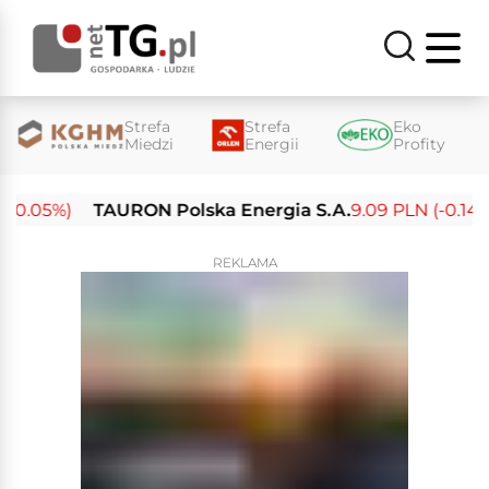
Strefa
Strefa
Eko
Miedzi
Energii
Profity
0.05%)
TAURON Polska Energia S.A.
9.09 PLN (-0.14%)
REKLAMA