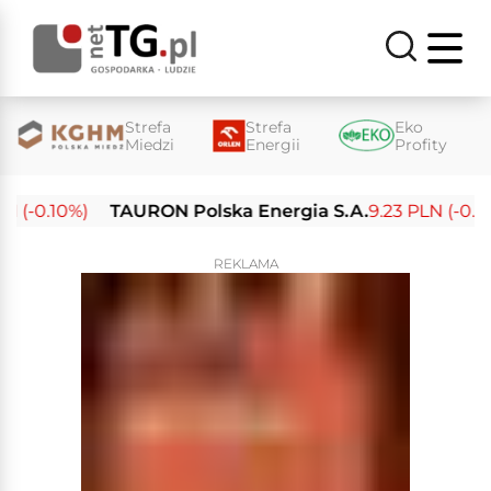
Strefa
Strefa
Eko
Miedzi
Energii
Profity
 (-0.10%)
TAURON Polska Energia S.A.
9.23 PLN (-0.03
REKLAMA