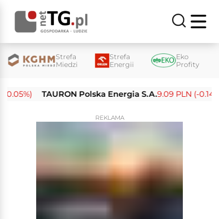
Strefa
Strefa
Eko
Miedzi
Energii
Profity
-0.05%)
TAURON Polska Energia S.A.
9.09 PLN (-0.14%)
REKLAMA