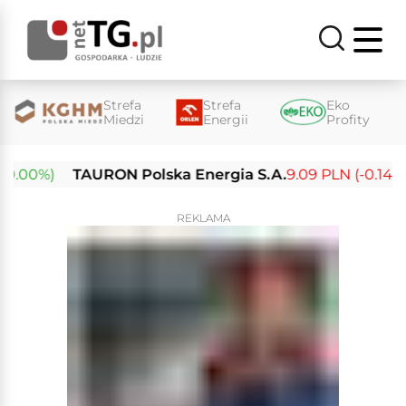
Strefa
Strefa
Eko
Miedzi
Energii
Profity
.00%)
TAURON Polska Energia S.A.
9.09 PLN (-0.14%)
REKLAMA