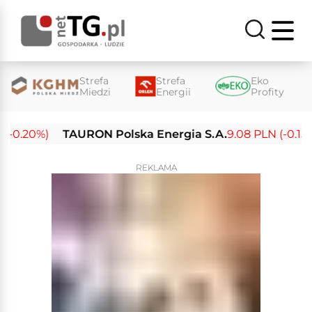
Strefa
Strefa
Eko
Miedzi
Energii
Profity
-0.20%)
TAURON Polska Energia S.A.
9.08 PLN (-0.15%)
REKLAMA