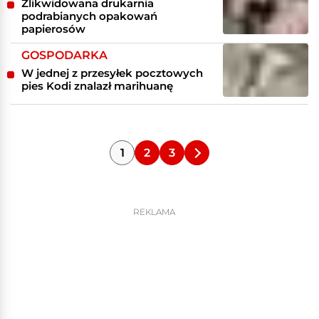
Zlikwidowana drukarnia
podrabianych opakowań
papierosów
GOSPODARKA
W jednej z przesyłek pocztowych
pies Kodi znalazł marihuanę
1
2
3
REKLAMA