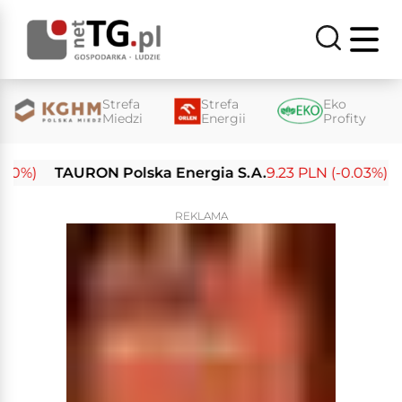
Strefa
Strefa
Eko
Miedzi
Energii
Profity
0%)
TAURON Polska Energia S.A.
9.23 PLN (-0.03%)
En
REKLAMA