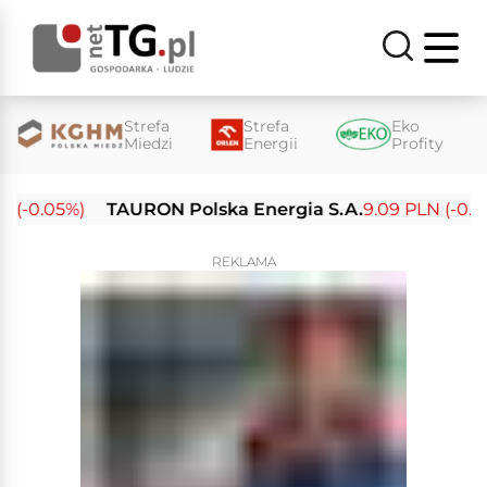
Strefa
Strefa
Eko
Miedzi
Energii
Profity
 (-0.05%)
TAURON Polska Energia S.A.
9.09 PLN (-0.14%
REKLAMA