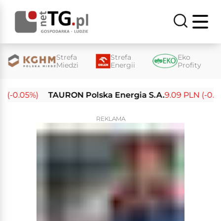
Strefa
Strefa
Eko
Miedzi
Energii
Profity
(-0.05%)
TAURON Polska Energia S.A.
9.09 PLN (-0.14%
REKLAMA