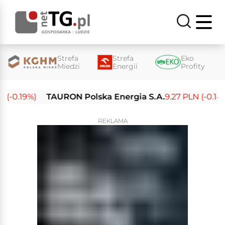
Strefa
Strefa
Eko
Miedzi
Energii
Profity
-0.19%)
TAURON Polska Energia S.A.
9.27 PLN (-0.14%)
REKLAMA