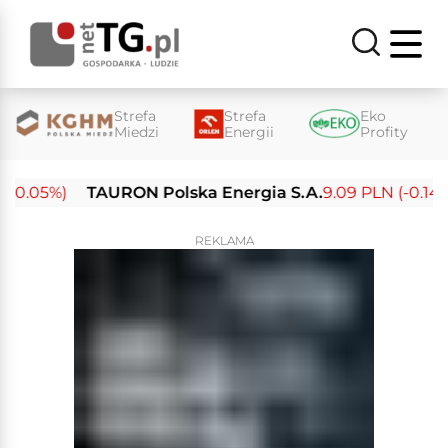
Strefa
Strefa
Eko
Miedzi
Energii
Profity
-0.05%)
TAURON Polska Energia S.A.
9.09 PLN (-0.14%)
REKLAMA