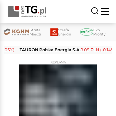
Strefa
Strefa
Eko
Miedzi
Energii
Profity
.05%)
TAURON Polska Energia S.A.
9.09 PLN (-0.14%)
REKLAMA