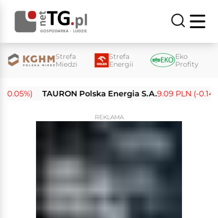
Strefa
Strefa
Eko
Miedzi
Energii
Profity
-0.05%)
TAURON Polska Energia S.A.
9.09 PLN (-0.14%)
REKLAMA