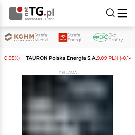
Strefa
Strefa
Eko
Miedzi
Energii
Profity
0.05%)
TAURON Polska Energia S.A.
9.09 PLN (-0.14%)
REKLAMA