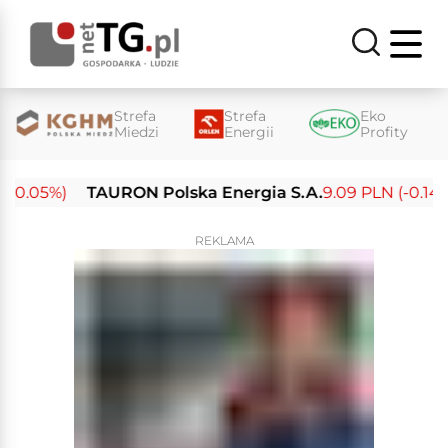
Strefa
Strefa
Eko
Miedzi
Energii
Profity
0.05%)
TAURON Polska Energia S.A.
9.09 PLN (-0.14%)
REKLAMA