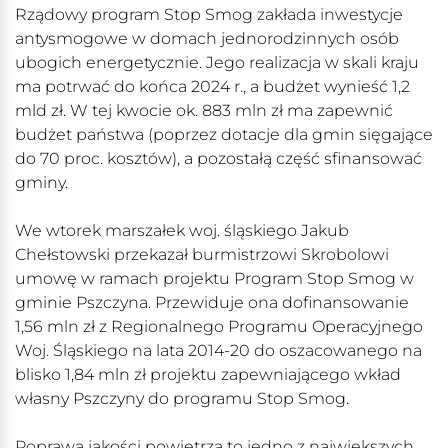
Rządowy program Stop Smog zakłada inwestycje
antysmogowe w domach jednorodzinnych osób
ubogich energetycznie. Jego realizacja w skali kraju
ma potrwać do końca 2024 r., a budżet wynieść 1,2
mld zł. W tej kwocie ok. 883 mln zł ma zapewnić
budżet państwa (poprzez dotacje dla gmin sięgające
do 70 proc. kosztów), a pozostałą część sfinansować
gminy.
We wtorek marszałek woj. śląskiego Jakub
Chełstowski przekazał burmistrzowi Skrobolowi
umowę w ramach projektu Program Stop Smog w
gminie Pszczyna. Przewiduje ona dofinansowanie
1,56 mln zł z Regionalnego Programu Operacyjnego
Woj. Śląskiego na lata 2014-20 do oszacowanego na
blisko 1,84 mln zł projektu zapewniającego wkład
własny Pszczyny do programu Stop Smog.
Poprawa jakości powietrza to jedno z największych