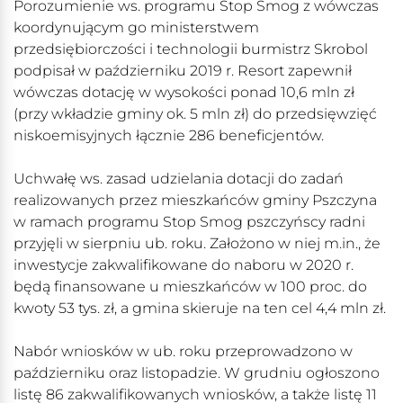
Porozumienie ws. programu Stop Smog z wówczas
koordynującym go ministerstwem
przedsiębiorczości i technologii burmistrz Skrobol
podpisał w październiku 2019 r. Resort zapewnił
wówczas dotację w wysokości ponad 10,6 mln zł
(przy wkładzie gminy ok. 5 mln zł) do przedsięwzięć
niskoemisyjnych łącznie 286 beneficjentów.
Uchwałę ws. zasad udzielania dotacji do zadań
realizowanych przez mieszkańców gminy Pszczyna
w ramach programu Stop Smog pszczyńscy radni
przyjęli w sierpniu ub. roku. Założono w niej m.in., że
inwestycje zakwalifikowane do naboru w 2020 r.
będą finansowane u mieszkańców w 100 proc. do
kwoty 53 tys. zł, a gmina skieruje na ten cel 4,4 mln zł.
Nabór wniosków w ub. roku przeprowadzono w
październiku oraz listopadzie. W grudniu ogłoszono
listę 86 zakwalifikowanych wniosków, a także listę 11