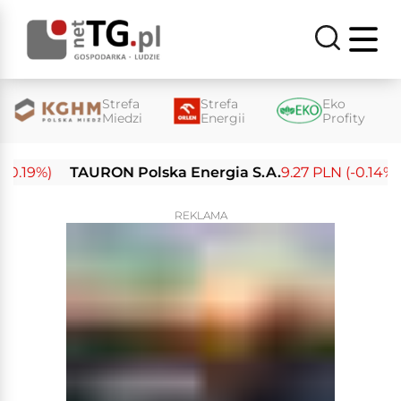
Strefa
Strefa
Eko
Miedzi
Energii
Profity
19%)
TAURON Polska Energia S.A.
9.27 PLN (-0.14%)
E
REKLAMA