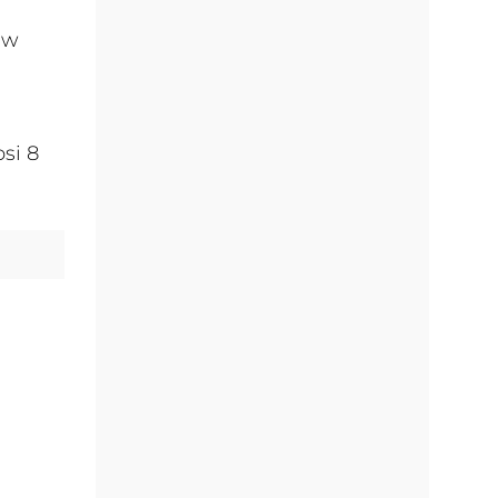
 w
si 8