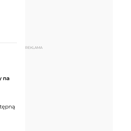
REKLAMA
y na
stępną