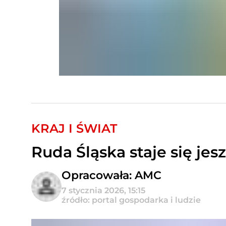
KRAJ I ŚWIAT
Ruda Śląska staje się jes
Opracowała: AMC
7 stycznia 2026, 15:15
źródło: portal gospodarka i ludzie