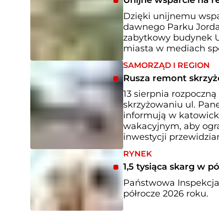
Unijne wsparcie na r
Dzięki unijnemu wspa
dawnego Parku Jorda
zabytkowy budynek Ur
miasta w mediach sp
SAMORZĄD I REGION
Rusza remont skrzyż
13 sierpnia rozpoczną
skrzyżowaniu ul. Pane
informują w katowick
wakacyjnym, aby ogra
inwestycji przewidzia
RYNEK
1,5 tysiąca skarg w p
Państwowa Inspekcja
półrocze 2026 roku.