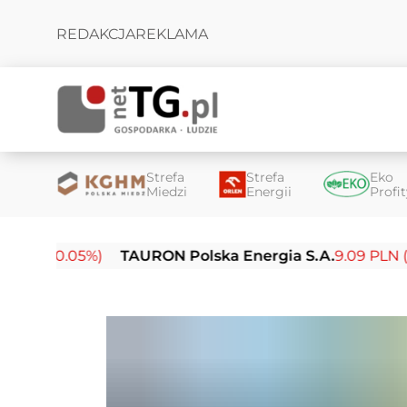
REDAKCJA
REKLAMA
Strefa
Strefa
Eko
Miedzi
Energii
Profi
(-0.05%)
TAURON Polska Energia S.A.
9.09 PLN (-0.14%