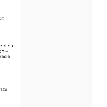
dz
dni na
ch –
resie
wsze