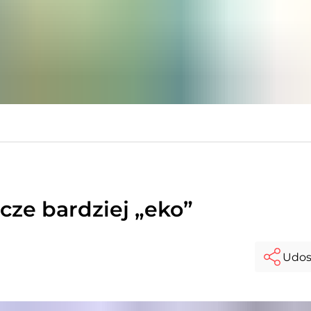
zcze bardziej „eko”
Udos