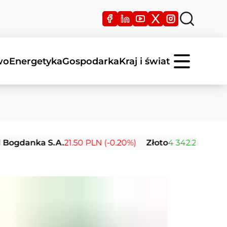
wo
Energetyka
Gospodarka
Kraj i świat
anka S.A.
21.50 PLN (-0.20%)
Złoto
4 342.26 USD (0.00%)