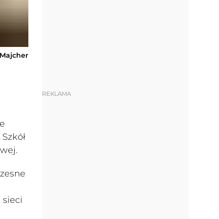
-Majcher
REKLAMA
ie
 Szkół
owej.
czesne
 sieci