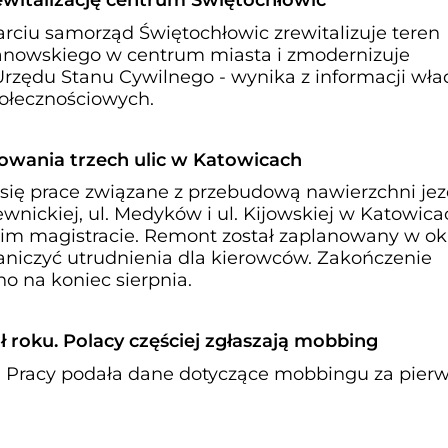
ewitalizację centrum Świętochłowic
rciu samorząd Świętochłowic zrewitalizuje teren
nowskiego w centrum miasta i zmodernizuje
zędu Stanu Cywilnego - wynika z informacji wła
ołecznościowych.
owania trzech ulic w Katowicach
 się prace związane z przebudową nawierzchni jez
wnickiej, ul. Medyków i ul. Kijowskiej w Katowica
im magistracie. Remont został zaplanowany w ok
niczyć utrudnienia dla kierowców. Zakończenie
no na koniec sierpnia.
ół roku. Polacy częściej zgłaszają mobbing
 Pracy podała dane dotyczące mobbingu za pier