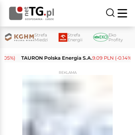
Strefa
Strefa
Eko
Miedzi
Energii
Profity
05%)
TAURON Polska Energia S.A.
9.09 PLN (-0.14%)
E
REKLAMA