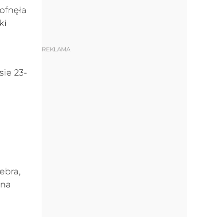
cofnęła
ki
REKLAMA
sie 23-
ebra,
 na