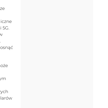
 ze
liczne
i 5G.
 w
.
rosnąć
może
zym
wych
olarów