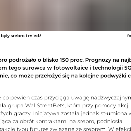
były srebro i miedź
f
bro podrożało o blisko 150 proc. Prognozy na najb
em tego surowca w fotowoltaice i technologii 5G
ie, co może przełożyć się na kolejne podwyżki 
 że co pewien czas przyciąga uwagę nadzwyczajny
ła grupa WallStreetBets, która przy pomocy akcji
żych graczy. Inicjatywa została jednak stłumiona 
ąca za obrót kontraktami na srebro, podniosła
kcje typu futures związane ze srebrem. W efekc