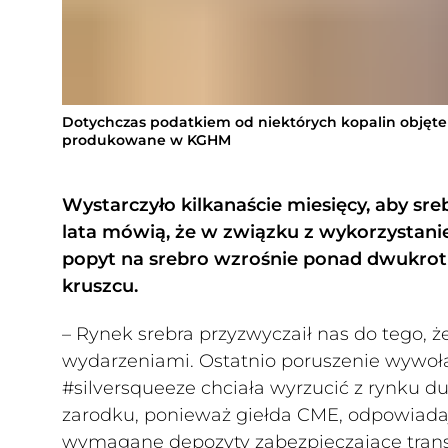
Dotychczas podatkiem od niektórych kopalin objęte 
produkowane w KGHM
Wystarczyło kilkanaście miesięcy, aby sre
lata mówią, że w związku z wykorzystani
popyt na srebro wzrośnie ponad dwukrotn
kruszcu.
– Rynek srebra przyzwyczaił nas do tego,
wydarzeniami. Ostatnio poruszenie wywoła
#silversqueeze chciała wyrzucić z rynku du
zarodku, ponieważ giełda CME, odpowiadaj
wymagane depozyty zabezpieczające transa