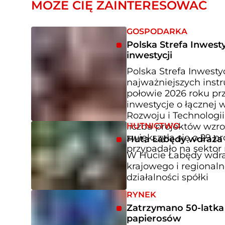
MOŻE CIĘ ZAINTERESOWAĆ
GOSPODARKA
Polska Strefa Inwesty
inwestycji
Polska Strefa Inwestyc
najważniejszych inst
połowie 2026 roku prz
inwestycje o łącznej 
Rozwoju i Technologi
HUTNICTWO
liczba projektów wzro
zwiększyła się o 29 p
Huta Łabędy wdraża p
przypadało na sektor 
W Hucie Łabędy wdraża
krajowego i regional
działalności spółki
RYNEK
Zatrzymano 50-latka z
papierosów