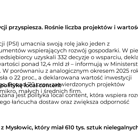
cji przyspiesza. Rośnie liczba projektów i wartoś
ji (PSI) umacnia swoją rolę jako jeden z
rumentów wspierających rozwój gospodarki. W pi
edsiębiorcy uzyskali 332 decyzje o wsparciu, dekl
wartości ponad 12,4 mld zł – informują w Ministers
i. W porównaniu z analogicznym okresem 2025 ro
sła o 22 proc., a deklarowana wartość inwestycji
roc. Ponad 70 proc. zatwierdzonych projektów
olitykę local content
mikro, małych i średnich firm.
na jest polityka local content, która wspiera ro
nego łańcucha dostaw oraz zwiększa odporność
 Mysłowic, który miał 610 tys. sztuk nielegalnyc