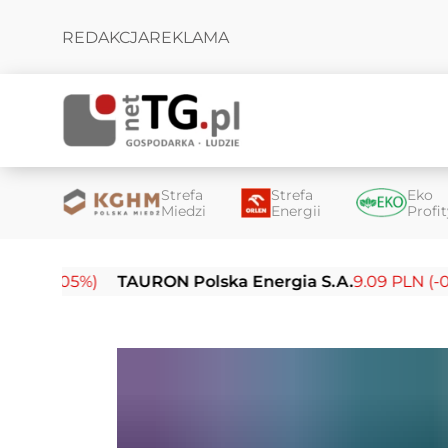
REDAKCJA
REKLAMA
Strefa
Strefa
Eko
Miedzi
Energii
Profi
05%)
TAURON Polska Energia S.A.
9.09 PLN (-0.14%)
E