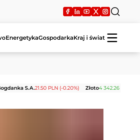
wo
Energetyka
Gospodarka
Kraj i świat
 S.A.
21.50 PLN (-0.20%)
Złoto
4 342.26 USD (0.00%)
S