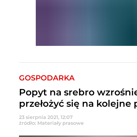
GOSPODARKA
Popyt na srebro wzrośni
przełożyć się na kolejne
23 sierpnia 2021, 12:07
źródło: Materiały prasowe