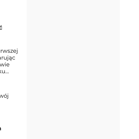
ć
erwszej
arując
twie
ku
zwój
h