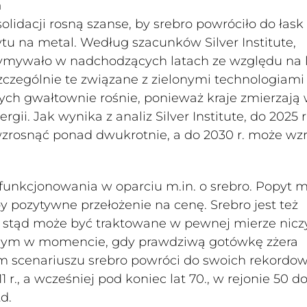
a
olidacji rosną szanse, by srebro powróciło do łask
u na metal. Według szacunków Silver Institute,
zymywało w nadchodzących latach ze względu na 
zególnie te związane z zielonymi technologiami 
ych gwałtownie rośnie, ponieważ kraje zmierzają
ii. Jak wynika z analiz Silver Institute, do 2025 r
zrosnąć ponad dwukrotnie, a do 2030 r. może wz
unkcjonowania w oparciu m.in. o srebro. Popyt 
by pozytywne przełożenie na cenę. Srebro jest też
 stąd może być traktowane w pewnej mierze nic
jnym w momencie, gdy prawdziwą gotówkę zżera
nym scenariuszu srebro powróci do swoich rekordo
r., a wcześniej pod koniec lat 70., w rejonie 50 d
d.