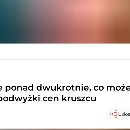
e ponad dwukrotnie, co moż
 podwyżki cen kruszcu
Udos