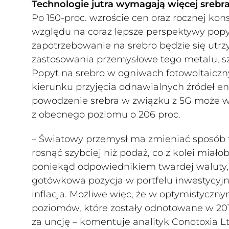
Technologie jutra wymagają więcej srebr
Po 150-proc. wzroście cen oraz rocznej kons
względu na coraz lepsze perspektywy popyt
zapotrzebowanie na srebro będzie się utr
zastosowania przemysłowe tego metalu, szc
Popyt na srebro w ogniwach fotowoltaiczn
kierunku przyjęcia odnawialnych źródeł energ
powodzenie srebra w związku z 5G może w
z obecnego poziomu o 206 proc.
– Światowy przemysł ma zmieniać sposób f
rosnąć szybciej niż podaż, co z kolei miało
poniekąd odpowiednikiem twardej waluty,
gotówkowa pozycja w portfelu inwestycy
inflacja. Możliwe więc, że w optymistycz
poziomów, które zostały odnotowane w 2011 
za uncję – komentuje analityk Conotoxia Lt