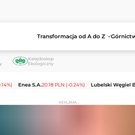
Transformacja od A do Z
Górnict
Kalejdoskop
ty
Ekologiczny
nea S.A.
20.18 PLN (-0.24%)
Lubelski Węgiel Bogdanka
REKLAMA