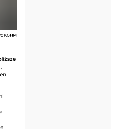
ot: KGHM
liższe
,
cen
mi
w
ie