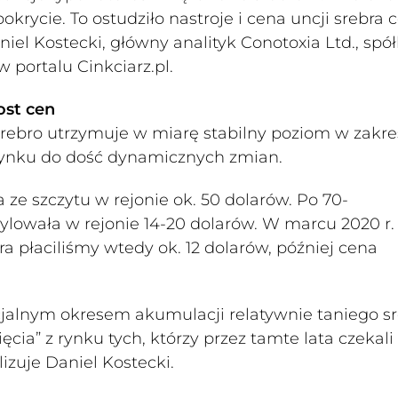
okrycie. To ostudziło nastroje i cena uncji srebra 
iel Kostecki, główny analityk Conotoxia Ltd., spół
 portalu Cinkciarz.pl.
ost cen
., srebro utrzymuje w miarę stabilny poziom w zakre
 rynku do dość dynamicznych zmian.
 ze szczytu w rejonie ok. 50 dolarów. Po 70-
ylowała w rejonie 14-20 dolarów. W marcu 2020 r.
bra płaciliśmy wtedy ok. 12 dolarów, później cena
ncjalnym okresem akumulacji relatywnie taniego sr
cia” z rynku tych, którzy przez tamte lata czekali
lizuje Daniel Kostecki.