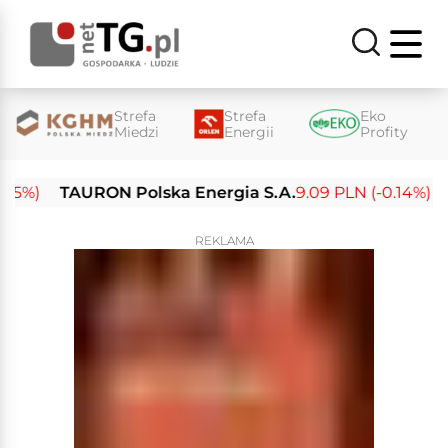
Strefa
Strefa
Eko
Miedzi
Energii
Profity
)
TAURON Polska Energia S.A.
9.09 PLN (-0.14%)
Ene
REKLAMA