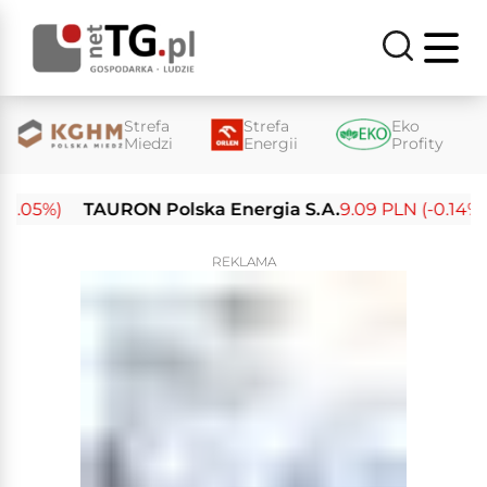
Strefa
Strefa
Eko
Miedzi
Energii
Profity
.05%)
TAURON Polska Energia S.A.
9.09 PLN (-0.14%)
REKLAMA