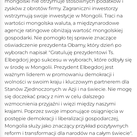
mongolski nie otrzymuje stosownych podatków i
zysków z obrotów firmy. Zagraniczni inwestorzy
wstrzymują swoje inwestycje w Mongolii. Traci na
wartości mongolska waluta, a międzynarodowe
agencje ratingowe obniżają wartość mongolskiej
gospodarki. Nie pomogło tej sprawie znaczące
oświadczenie prezydenta Obamy, który dzień po
wyborach napisał: "Gratuluję prezydentowi Ts.
Elbegdorj jego sukcesu w wyborach, które odbyły się
w środę w Mongolii. Prezydent Elbegdorj jest
ważnym liderem w promowaniu demokracji i
wolności w swoim kraju i kluczowym partnerem dla
Stanów Zjednoczonych w Azji i na świecie. Nie mogę
się doczekać pracy z nim w celu dalszego
wzmocnienia przyjaźni i więzi między naszymi
krajami. Poprzez swoje imponujące osiągnięcia w
postępie demokracji i liberalizacji gospodarczej,
Mongolia służy jako znaczący przykład pozytywnych
reform i transformacji dla narodów na całym świecie".