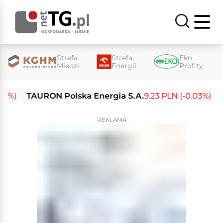
Strefa
Strefa
Eko
Miedzi
Energii
Profity
)
TAURON Polska Energia S.A.
9.23 PLN (-0.03%)
Enea
REKLAMA