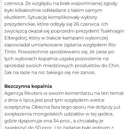
czerwca. Ze względu na brak wspomnianej zgody
było kilkakrotnie odkładane z takim samym
skutkiem. Sytuację komplikowały wybory
prezydenckie, które odbyły się 26 czerwca. Ich
zwycięzcą okazał się poprzedni prezydent Tsakhiagin
Elbegdorj, który w trakcie kampanii wyborczej
zapowiadał umiarkowane żądania względem Rio
Tinto. Powszechnie spodziewano się, że zaraz po
tych wyborach kopalnia uzyska pozwolenie na
sprzedaż swoich miedziowych produktów do Chin.
Jak na razie na nic takiego się nie zanosi.
Bezczynna kopalnia
Agencja Reuters w swoim komentarzu na ten temat
z dnia 4 lipca jest pod tym względem wielce
sceptyczna. Obecna faza tego sporu nie dotyczy już
zwiększenia mongolskich udziałów w tej spółce,
gdzie dysponuje ona 34 proc., a chciałaby je
zwiększyć do 50 proc. I to żądanie było jednym z