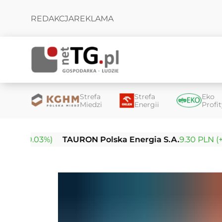
REDAKCJA
REKLAMA
Strefa
Strefa
Eko
Miedzi
Energii
Profi
0.03%)
TAURON Polska Energia S.A.
9.30 PLN (+0.03%)