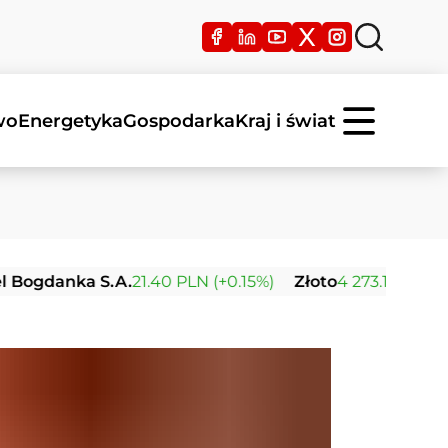
wo
Energetyka
Gospodarka
Kraj i świat
nka S.A.
21.40 PLN (+0.15%)
Złoto
4 273.13 USD (+0.61%)