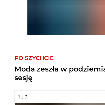
PO SZYCHCIE
Moda zeszła w podziemia
sesję
1 z 9