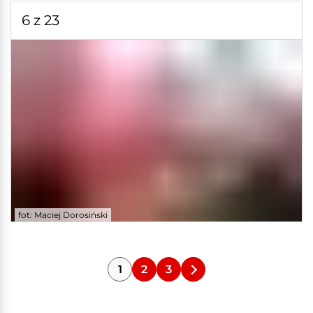
6 z 23
fot: Maciej Dorosiński
1
2
3