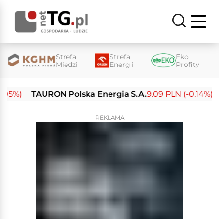
Strefa
Strefa
Eko
Miedzi
Energii
Profity
%)
TAURON Polska Energia S.A.
9.09 PLN (-0.14%)
En
REKLAMA