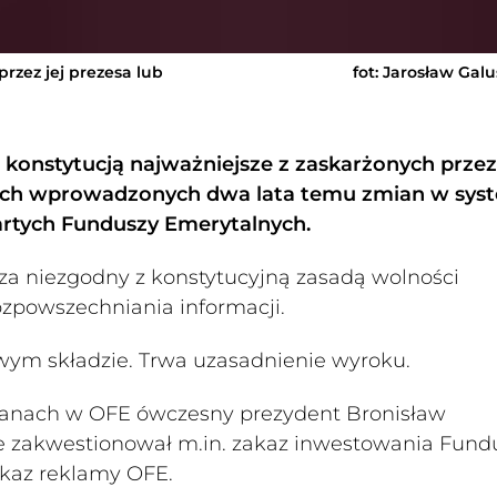
rzez jej prezesa lub
fot: Jarosław Gal
 konstytucją najważniejsze z zaskarżonych przez
kich wprowadzonych dwa lata temu zmian w sys
artych Funduszy Emerytalnych.
za niezgodny z konstytucyjną zasadą wolności
ozpowszechniania informacji.
wym składzie. Trwa uzasadnienie wyroku.
ianach w OFE ówczesny prezydent Bronisław
ale zakwestionował m.in. zakaz inwestowania Fund
akaz reklamy OFE.