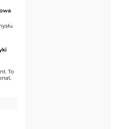
mowa
mysłu
yki
nt. To
enat.