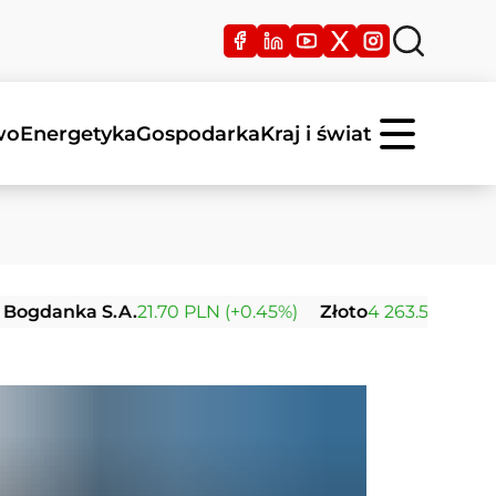
wo
Energetyka
Gospodarka
Kraj i świat
ka S.A.
21.70 PLN (+0.45%)
Złoto
4 263.59 USD (+0.39%)