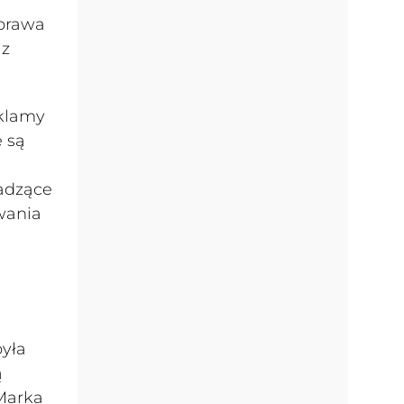
 prawa
az
eklamy
 są
wadzące
wania
była
ą
 Marka