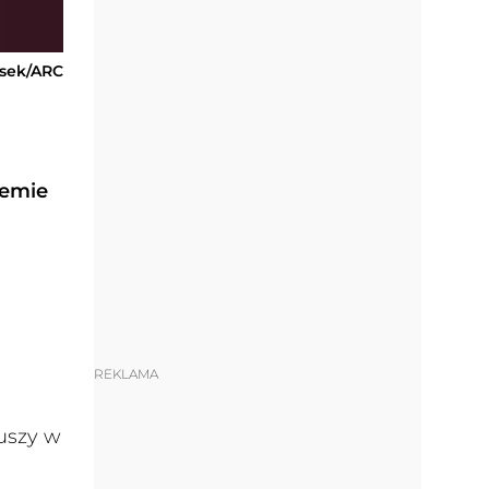
usek/ARC
temie
REKLAMA
uszy w