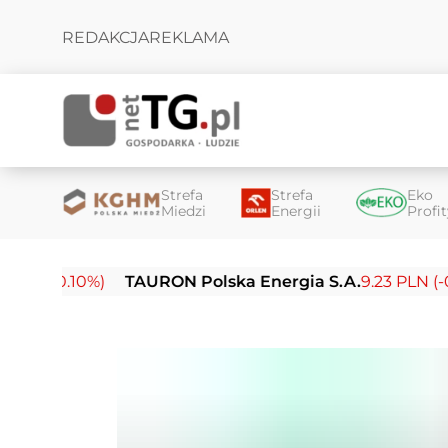
REDAKCJA
REKLAMA
Strefa
Strefa
Eko
Miedzi
Energii
Profi
0.10%)
TAURON Polska Energia S.A.
9.23 PLN (-0.03%)