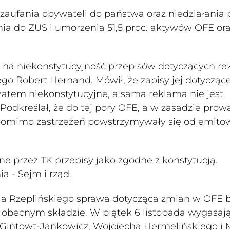
zaufania obywateli do państwa oraz niedziałania
ia do ZUS i umorzenia 51,5 proc. aktywów OFE or
na niekonstytucyjność przepisów dotyczących r
o Robert Hernand. Mówił, że zapisy jej dotyczące
zatem niekonstytucyjne, a sama reklama nie jest
odkreślał, że do tej pory OFE, a w zasadzie pro
pomimo zastrzeżeń powstrzymywały się od emito
e przez TK przepisy jako zgodne z konstytucją.
a - Sejm i rząd.
ja Rzeplińskiego sprawa dotycząca zmian w OFE 
w obecnym składzie. W piątek 6 listopada wygasaj
 Gintowt-Jankowicz, Wojciecha Hermelińskiego i