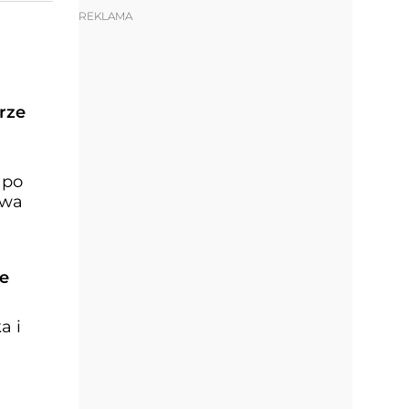
REKLAMA
rze
 po
twa
ne
a i