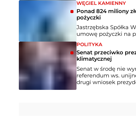
WĘGIEL KAMIENNY
Ponad 824 miliony zł
pożyczki
Jastrzębska Spółka 
umowę pożyczki na p
POLITYKA
Senat przeciwko pre
klimatycznej
Senat w środę nie wy
referendum ws. unijne
drugi wniosek prezyde