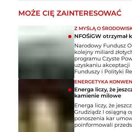
MOŻE CIĘ ZAINTERESOWAĆ
Z MYŚLĄ O ŚRODOWIS
NFOŚiGW otrzymał ko
Narodowy Fundusz Oc
kolejny miliard złot
programu Czyste Powi
uzyskaniu akceptacji 
Funduszy i Polityki Re
ENERGETYKA KONWE
Energa liczy, że jes
kamienie milowe
Energa liczy, że jesz
Grudziądz I osiągną 
ponoszenia kar umow
poinformowali przeds