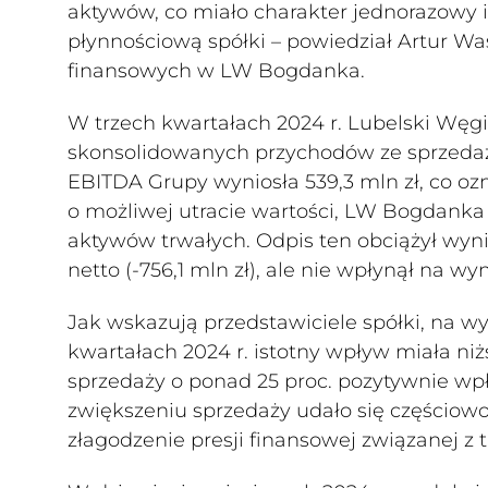
aktywów, co miało charakter jednorazowy i
płynnościową spółki – powiedział Artur Wa
finansowych w LW Bogdanka.
W trzech kwartałach 2024 r. Lubelski Węg
skonsolidowanych przychodów ze sprzedaży,
EBITDA Grupy wyniosła 539,3 mln zł, co oz
o możliwej utracie wartości, LW Bogdanka 
aktywów trwałych. Odpis ten obciążył wynik
netto (-756,1 mln zł), ale nie wpłynął na w
Jak wskazują przedstawiciele spółki, na 
kwartałach 2024 r. istotny wpływ miała n
sprzedaży o ponad 25 proc. pozytywnie wp
zwiększeniu sprzedaży udało się częściowo
złagodzenie presji finansowej związanej z 