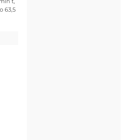
ln t,
o 63,5