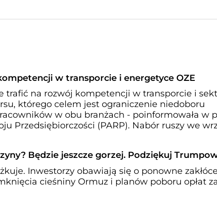
 kompetencji w transporcie i energetyce OZE
 trafić na rozwój kompetencji w transporcie i sek
u, którego celem jest ograniczenie niedoboru
racowników w obu branżach - poinformowała w p
ju Przedsiębiorczości (PARP). Nabór ruszy we wrz
zyny? Będzie jeszcze gorzej. Podziękuj Trumpow
kuje. Inwestorzy obawiają się o ponowne zakłóc
knięcia cieśniny Ormuz i planów poboru opłat z