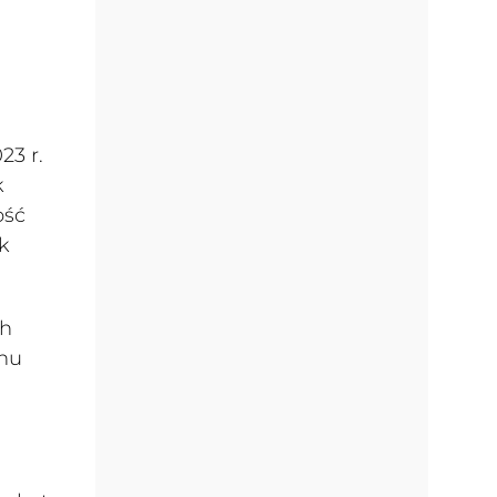
23 r.
k
ość
k
ch
enu