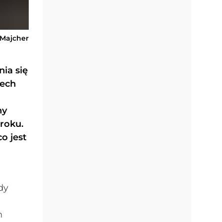
-Majcher
nia się
zech
ny
roku.
o jest
dy
m