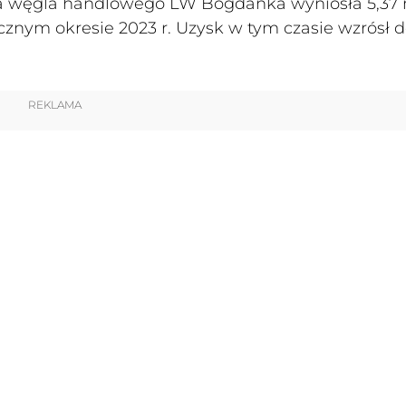
ja węgla handlowego LW Bogdanka wyniosła 5,37 m
ogicznym okresie 2023 r. Uzysk w tym czasie wzrósł d
REKLAMA