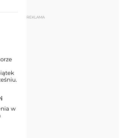
REKLAMA
torze
iątek
eśniu.
i
enia w
a