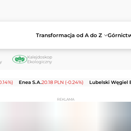
Transformacja od A do Z
Górnict
Kalejdoskop
ty
Ekologiczny
Enea S.A.
20.18 PLN (-0.24%)
Lubelski Węgiel Bogdan
REKLAMA