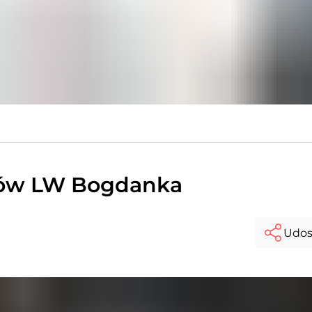
dów LW Bogdanka
Udos