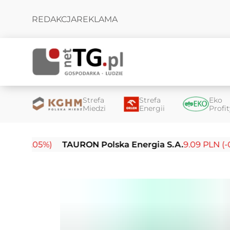
REDAKCJA
REKLAMA
Strefa
Strefa
Eko
Miedzi
Energii
Profi
0.05%)
TAURON Polska Energia S.A.
9.09 PLN (-0.14%)