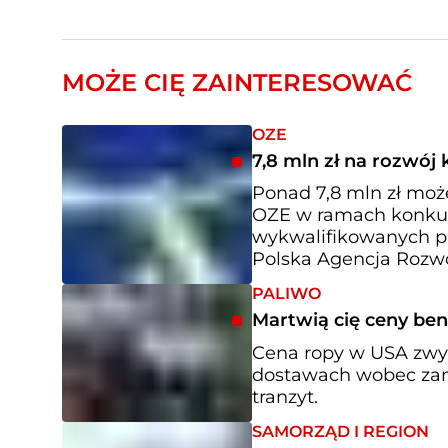
MOŻE CIĘ ZAINTERESOWAĆ
OZE
7,8 mln zł na rozwój
Ponad 7,8 mln zł może
OZE w ramach konkurs
wykwalifikowanych p
Polska Agencja Rozwo
PALIWO
Martwią cię ceny ben
Cena ropy w USA zwyż
dostawach wobec zam
tranzyt.
SAMORZĄD I REGION