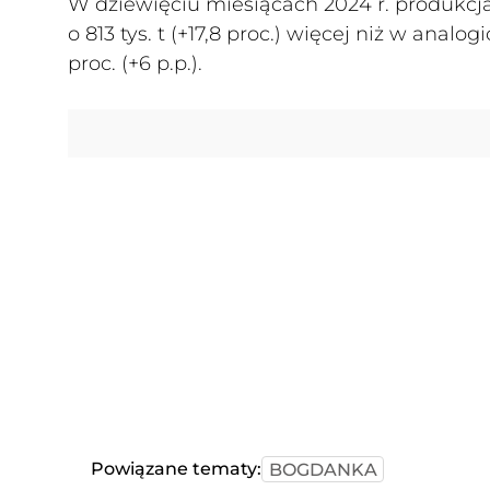
W dziewięciu miesiącach 2024 r. produkc
o 813 tys. t (+17,8 proc.) więcej niż w anal
proc. (+6 p.p.).
Powiązane tematy:
BOGDANKA