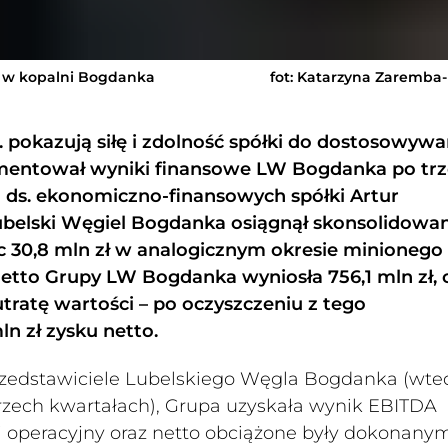
60 w kopalni Bogdanka
fot: Katarzyna Zaremba
. pokazują siłę i zdolność spółki do dostosowywa
mentował wyniki finansowe LW Bogdanka po tr
 ds. ekonomiczno-finansowych spółki Artur
Lubelski Węgiel Bogdanka osiągnął skonsolidowa
c 30,8 mln zł w analogicznym okresie minionego 
netto Grupy LW Bogdanka wyniosła 756,1 mln zł, c
tratę wartości – po oczyszczeniu z tego
n zł zysku netto.
przedstawiciele Lubelskiego Węgla Bogdanka (wte
trzech kwartałach), Grupa uzyskała wynik EBITDA
ki operacyjny oraz netto obciążone były dokonany