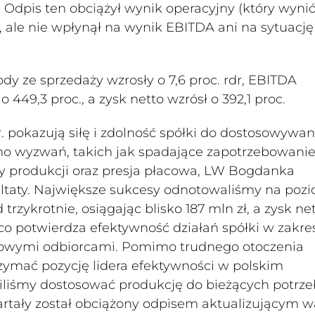
Odpis ten obciążył wynik operacyjny (który wynió
ł), ale nie wpłynął na wynik EBITDA ani na sytuację
y ze sprzedaży wzrosły o 7,6 proc. rdr, EBITDA
o 449,3 proc., a zysk netto wzrósł o 392,1 proc.
r. pokazują siłę i zdolność spółki do dostosowywan
 wyzwań, takich jak spadające zapotrzebowanie
ty produkcji oraz presja płacowa, LW Bogdanka
ultaty. Największe sukcesy odnotowaliśmy na poz
rzykrotnie, osiągając blisko 187 mln zł, a zysk ne
ł, co potwierdza efektywność działań spółki w zakre
czowymi odbiorcami. Pomimo trudnego otoczenia
zymać pozycję lidera efektywności w polskim
afiliśmy dostosować produkcję do bieżących potrze
wartały został obciążony odpisem aktualizującym w