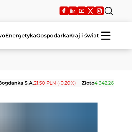
wo
Energetyka
Gospodarka
Kraj i świat
ka S.A.
21.50 PLN (-0.20%)
Złoto
4 342.26 USD (0.00%)