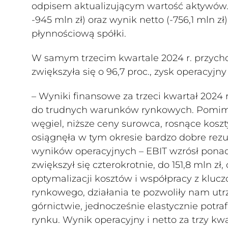
odpisem aktualizującym wartość aktywów. 
-945 mln zł) oraz wynik netto (-756,1 mln z
płynnościową spółki.
W samym trzecim kwartale 2024 r. przychod
zwiększyła się o 96,7 proc., zysk operacyjny 
– Wyniki finansowe za trzeci kwartał 2024 
do trudnych warunków rynkowych. Pomimo
węgiel, niższe ceny surowca, rosnące kosz
osiągnęła w tym okresie bardzo dobre rez
wyników operacyjnych – EBIT wzrósł ponad t
zwiększył się czterokrotnie, do 151,8 mln z
optymalizacji kosztów i współpracy z klu
rynkowego, działania te pozwoliły nam utr
górnictwie, jednocześnie elastycznie potr
rynku. Wynik operacyjny i netto za trzy k