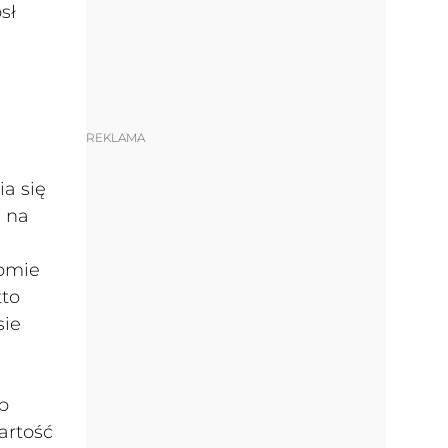
sł
REKLAMA
ia się
 na
iomie
tto
sie
b
artość