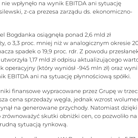
 nie wpłynęło na wynik EBITDA ani sytuację
silewski, z-ca prezesa zarządu ds. ekonomiczno-
iel Bogdanka osiągnęła ponad 2,6 mld zł
 o 3,3 proc. mniej niż w analogicznym okresie 20
nacza spadek o 19,9 proc. rdr. Z powodu przesłane
utworzyła 1,17 mld zł odpisu aktualizującego wart
 operacyjny (który wyniósł -945 mln zł) oraz wyni
ynik EBITDA ani na sytuację płynnościową spółki.
wyniki finansowe wypracowane przez Grupę w trze
iższa cena sprzedaży węgla, jednak wzrost wolum
łynął na generowane przychody. Natomiast dzięki
 zrównoważyć skutki obniżki cen, co pozwoliło na
trudną sytuacją rynkową.