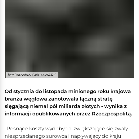
fot: Jarosław Galusek/ARC
Od stycznia do listopada minionego roku krajowa
branża węglowa zanotowała łączną stratę
sięgającą niemal pół miliarda złotych - wynika z
informacji opublikowanych przez Rzeczpospolitą.
"Rosnące koszty wydobycia, zwiększające się zwały
niesprzedanego surowca i napływający do kraju