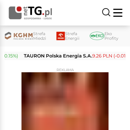
Strefa
Strefa
Eko
Miedzi
Energii
Profity
0.15%)
TAURON Polska Energia S.A.
9.26 PLN (-0.01%)
REKLAMA