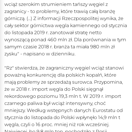
wciąż szerokim strumieniem tańszy węgiel z
zagranicy - to problemy, które trawią całą branżę
górniczą. (...) Z informacji Rzeczpospolitej wynika, że
cały sektor górnictwa węgla kamiennego od stycznia
do listopada 2019 r. zanotował stratę netto
wynoszącą ponad 460 mln zł. Dla porównania w tym
samym czasie 2018 r. branża ta miała 980 mln zł
zysku" - napisano w dzienniku.
"Rz" stwierdza, że zagraniczny węgiel wciąż stanowi
poważną konkurencję dla polskich kopalń, które
mają problemy ze sprzedażą surowca. Przypomina,
że w 2018 r. import węgla do Polski sięgnął
rekordowego poziomu 19,3 mln t. W 2019 r. import
czarnego paliwa był wciąż intensywny, choć
mniejszy. Według wstępnych danych Eurostatu od
stycznia do listopada do Polski wpłynęło 14,9 mln t
węgla, czyli o 16 proc. mniej niż rok wcześniej.
Najwięcej, bo 9,8 mln ton, pochodziło z Rosji.