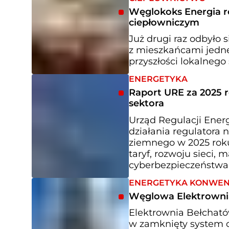
Węglokoks Energia r
ciepłowniczym
Już drugi raz odbyło 
z mieszkańcami jedne
przyszłości lokalneg
ENERGETYKA
Raport URE za 2025 r
sektora
Urząd Regulacji Ener
działania regulatora 
ziemnego w 2025 roku.
taryf, rozwoju sieci,
cyberbezpieczeństwa
ENERGETYKA KONWE
Węglowa Elektrowni
Elektrownia Bełcható
w zamknięty system c