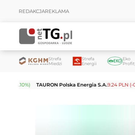
REDAKCJA
REKLAMA
Strefa
Strefa
Eko
Miedzi
Energii
Profi
.10%)
TAURON Polska Energia S.A.
9.24 PLN (-0.03%)