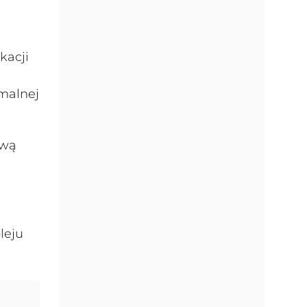
kacji
malnej
ową
leju