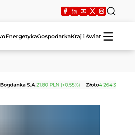
wo
Energetyka
Gospodarka
Kraj i świat
ka S.A.
21.80 PLN (+0.55%)
Złoto
4 264.39 USD (+0.41%)