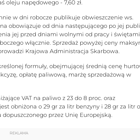
zaś oleju napędowego - 7,60 zł.
ennie w dni robocze publikuje obwieszczenie ws.
 obowiązuje od dnia następującego po jej publi
nia jej przed dniami wolnymi od pracy i świętami
roboczego włącznie. Sprzedaż powyżej ceny maksy
e prowadzi Krajowa Administracja Skarbowa.
eślonej formuły, obejmującej średnią cenę hurt
akcyzę, opłatę paliwową, marżę sprzedażową w
żające VAT na paliwo z 23 do 8 proc. oraz
t obniżona o 29 gr za litr benzyny i 28 gr za litr o
u dopuszczonego przez Unię Europejską.
REKLAMA