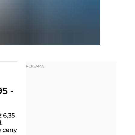
REKLAMA
5 -
 6,35
.
e ceny