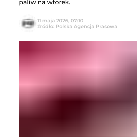
paliw na wtorek.
11 maja 2026, 07:10
źródło: Polska Agencja Prasowa