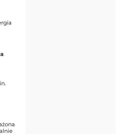
ergia
la
in.
sażona
alnie