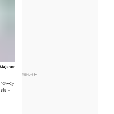
-Majcher
REKLAMA
erowcy
sla -