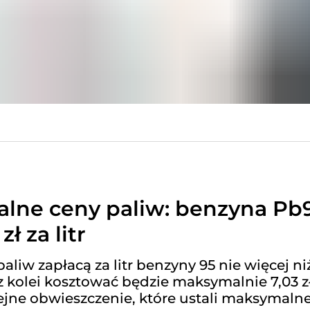
lne ceny paliw: benzyna Pb9
zł za litr
liw zapłacą za litr benzyny 95 nie więcej niż
la z kolei kosztować będzie maksymalnie 7,03 zł
ejne obwieszczenie, które ustali maksymaln