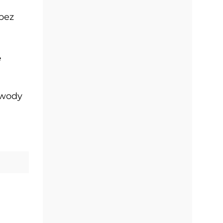
bez
e
 wody