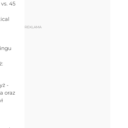
 vs. 45
ical
REKLAMA
kingu
m
ż:
yż -
a oraz
ył