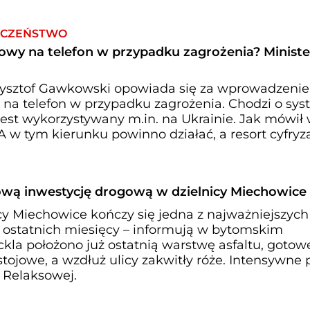
IECZEŃSTWO
wy na telefon w przypadku zagrożenia? Minister
Krzysztof Gawkowski opowiada się za wprowadzeni
a telefon w przypadku zagrożenia. Chodzi o sy
 jest wykorzystywany m.in. na Ukrainie. Jak mówił
 w tym kierunku powinno działać, a resort cyfryza
wą inwestycję drogową w dzielnicy Miechowice
cy Miechowice kończy się jedna z najważniejszych
 ostatnich miesięcy – informują w bytomskim
ickla położono już ostatnią warstwę asfaltu, gotow
stojowe, a wzdłuż ulicy zakwitły róże. Intensywne 
. Relaksowej.