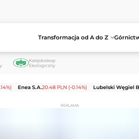
Transformacja od A do Z
Górnict
Kalejdoskop
ty
Ekologiczny
ea S.A.
20.48 PLN (-0.14%)
Lubelski Węgiel Bogdanka 
REKLAMA