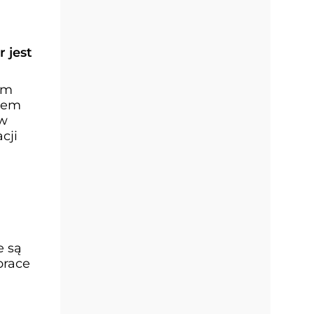
 jest
em
stem
 w
cji
e są
prace