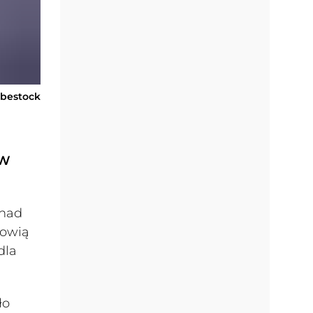
obestock
 W
 nad
nowią
dla
ło