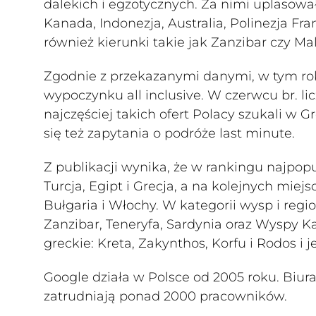
dalekich i egzotycznych. Za nimi uplasował
Kanada, Indonezja, Australia, Polinezja Fr
również kierunki takie jak Zanzibar czy Ma
Zgodnie z przekazanymi danymi, w tym rok
wypoczynku all inclusive. W czerwcu br. lic
najczęściej takich ofert Polacy szukali w G
się też zapytania o podróże last minute.
Z publikacji wynika, że w rankingu najpop
Turcja, Egipt i Grecja, a na kolejnych miejs
Bułgaria i Włochy. W kategorii wysp i reg
Zanzibar, Teneryfa, Sardynia oraz Wyspy K
greckie: Kreta, Zakynthos, Korfu i Rodos i j
Google działa w Polsce od 2005 roku. Biur
zatrudniają ponad 2000 pracowników.