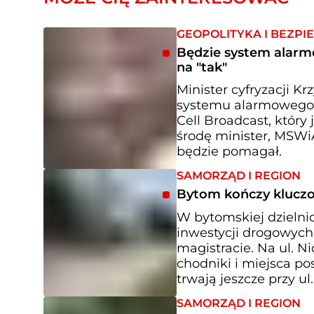
GEOPOLITYKA I BEZP
Będzie system alarmo
na "tak"
Minister cyfryzacji 
systemu alarmowego n
Cell Broadcast, który
środę minister, MSWiA
będzie pomagał.
SAMORZĄD I REGION
Bytom kończy kluczo
W bytomskiej dzielni
inwestycji drogowych
magistracie. Na ul. N
chodniki i miejsca po
trwają jeszcze przy ul
SAMORZĄD I REGION