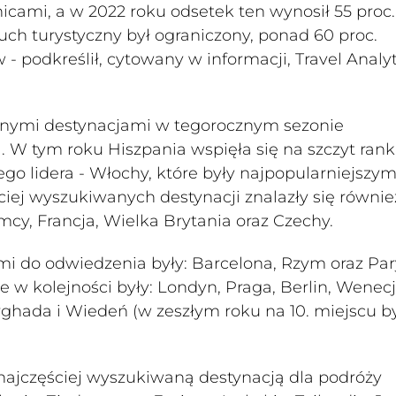
icami, a w 2022 roku odsetek ten wynosił 55 proc.
uch turystyczny był ograniczony, ponad 60 proc.
 podkreślił, cytowany w informacji, Travel Analyt
anymi destynacjami w tegorocznym sezonie
. W tym roku Hiszpania wspięła się na szczyt ran
o lidera - Włochy, które były najpopularniejszy
iej wyszukiwanych destynacji znalazły się równie
mcy, Francja, Wielka Brytania oraz Czechy.
i do odwiedzenia były: Barcelona, Rzym oraz Par
w kolejności były: Londyn, Praga, Berlin, Wenecj
rghada i Wiedeń (w zeszłym roku na 10. miejscu b
 najczęściej wyszukiwaną destynacją dla podróży