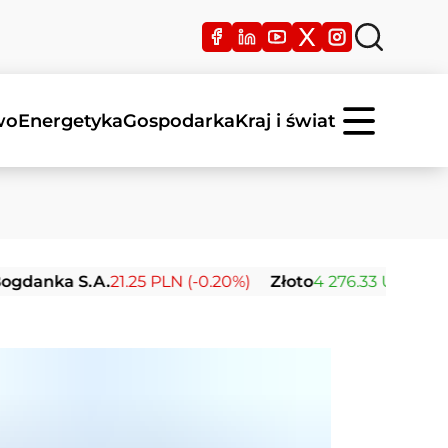
wo
Energetyka
Gospodarka
Kraj i świat
S.A.
21.25 PLN (-0.20%)
Złoto
4 276.33 USD (+0.69%)
S