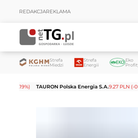
REDAKCJA
REKLAMA
Strefa
Strefa
Eko
Miedzi
Energii
Profi
9%)
TAURON Polska Energia S.A.
9.27 PLN (-0.14%)
En