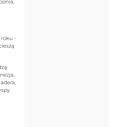
ponia,
 roku -
cieszą
dzą
nezja,
Madera,
yspy