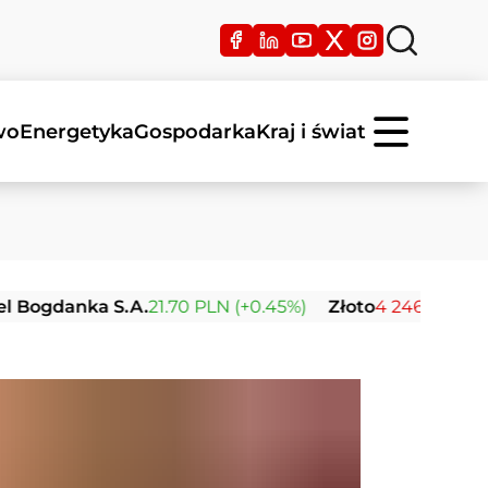
wo
Energetyka
Gospodarka
Kraj i świat
anka S.A.
21.70 PLN (+0.45%)
Złoto
4 246.57 USD (-0.01%