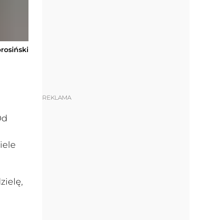
orosiński
REKLAMA
Od
iele
zielę,