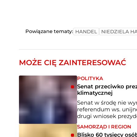
Powiązane tematy:
HANDEL
NIEDZIELA 
MOŻE CIĘ ZAINTERESOWAĆ
POLITYKA
Senat przeciwko pre
klimatycznej
Senat w środę nie wy
referendum ws. unijne
drugi wniosek prezyde
SAMORZĄD I REGION
Blisko 60 tysięcy os