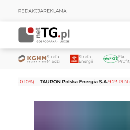
REDAKCJA
REKLAMA
Strefa
Strefa
Eko
Miedzi
Energii
Profi
(-0.10%)
TAURON Polska Energia S.A.
9.23 PLN (-0.03%)