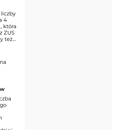
liczby
a 4
, która
 z ZUS
y też
yna
ów
iczba
ego
m