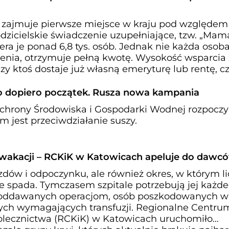
zajmuje pierwsze miejsce w kraju pod względem 
dzicielskie świadczenie uzupełniające, tzw. „Mam
era je ponad 6,8 tys. osób. Jednak nie każda osoba
nia, otrzymuje pełną kwotę. Wysokość wsparcia
czy ktoś dostaje już własną emeryturę lub rentę, cz
i to dopiero początek. Rusza nowa kampania
hrony Środowiska i Gospodarki Wodnej rozpocz
m jest przeciwdziałanie suszy.
wakacji – RCKiK w Katowicach apeluje do dawc
zdów i odpoczynku, ale również okres, w którym l
 spada. Tymczasem szpitale potrzebują jej każd
poddawanych operacjom, osób poszkodowanych w
ych wymagających transfuzji. Regionalne Centru
olecznictwa (RCKiK) w Katowicach uruchomiło