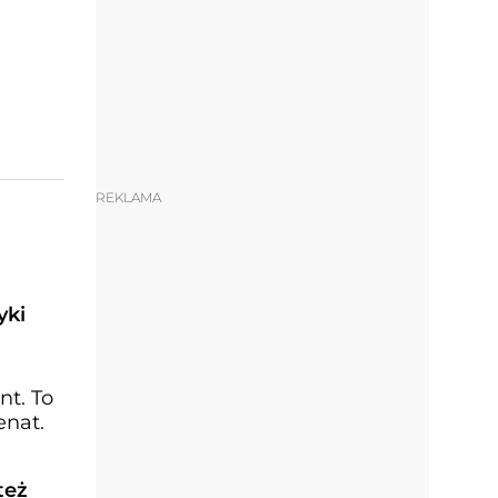
REKLAMA
yki
nt. To
enat.
też