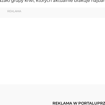
zało grupy krwi, których aktualnie brakuje najbard
REKLAMA
REKLAMA W PORTALU
PRZ