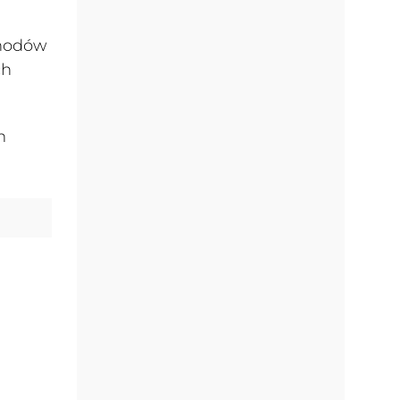
chodów
ch
m