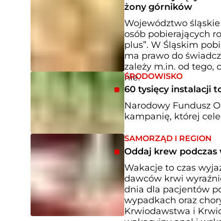
żony górników
Województwo śląskie 
osób pobierających ro
plus”. W Śląskim pobi
ma prawo do świadcze
zależy m.in. od tego, 
ŚRODOWISKO
nie.
60 tysięcy instalacj
Narodowy Fundusz Oc
kampanię, której cele
SAMORZĄD I REGION
Oddaj krew podczas 
Wakacje to czas wyja
dawców krwi wyraźnie
dnia dla pacjentów 
wypadkach oraz chor
Krwiodawstwa i Krwi