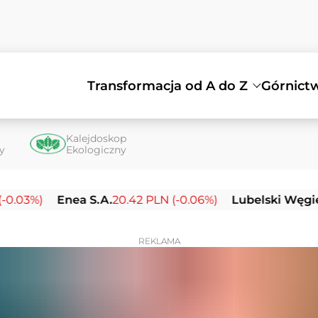
Transformacja od A do Z
Górnict
Kalejdoskop
ty
Ekologiczny
Enea S.A.
20.42 PLN (-0.06%)
Lubelski Węgiel Bogd
REKLAMA