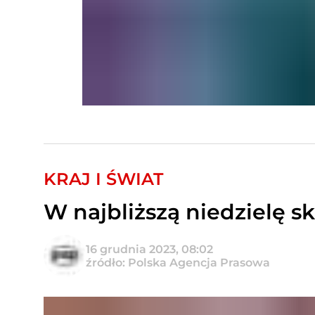
KRAJ I ŚWIAT
W najbliższą niedzielę s
16 grudnia 2023, 08:02
źródło: Polska Agencja Prasowa