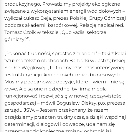
produkcyjnego. Prowadzimy projekty ekologiczne
związane z wykorzystaniem energii wód dołowych –
wyliczał Łukasz Deja, prezes Polskiej Grupy Górniczej
podczas akademii barbórkowej. Relację napisał red.
Tomasz Czoik w tekście „Quo vadis, sektorze
górniczy?”.
„Pokonać trudności, sprostać zmianom” – taki z kolei
tytuł ma tekst o obchodach Barbórki w Jastrzębskiej
Spółce Węglowej. „To trudny czas, czas intensywnej
restrukturyzacji i koniecznych zmian biznesowych.
Musimy podejmować decyzje, które – wiem – nie są
łatwe. Ale są one niezbędne, by firma mogła
funkcjonować i rozwijać się w nowej rzeczywistości
gospodarczej – mówił Bogusław Oleksy, p.o. prezesa
zarządu JSW. – Jestem przekonany, że razem
przejdziemy przez ten trudny czas, a dzięki wspólnej
determinacji, dialogowi i odwadze, uda nam się
przeprowadzić konieczne zmiany, ochronić jak