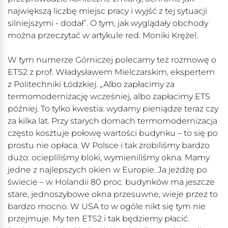
największą liczbę miejsc pracy i wyjść z tej sytuacji
silniejszymi - dodał”. O tym, jak wyglądały obchody
można przeczytać w artykule red. Moniki Krężel.
W tym numerze Górniczej polecamy też rozmowę o
ETS2 z prof. Władysławem Mielczarskim, ekspertem
z Politechniki Łódzkiej. „Albo zapłacimy za
termomodernizację wcześniej, albo zapłacimy ETS
później. To tylko kwestia: wydamy pieniądze teraz czy
za kilka lat. Przy starych domach termomodernizacja
często kosztuje połowę wartości budynku – to się po
prostu nie opłaca. W Polsce i tak zrobiliśmy bardzo
dużo: ociepliliśmy bloki, wymieniliśmy okna. Mamy
jedne z najlepszych okien w Europie. Ja jeżdżę po
świecie – w Holandii 80 proc. budynków ma jeszcze
stare, jednoszybowe okna przesuwne, wieje przez to
bardzo mocno. W USA to w ogóle nikt się tym nie
przejmuje. My ten ETS2 i tak będziemy płacić.