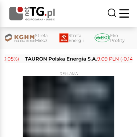
Strefa
Strefa
Eko
Miedzi
Energii
Profity
0.05%)
TAURON Polska Energia S.A.
9.09 PLN (-0.14%)
REKLAMA