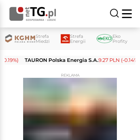
Strefa
Strefa
Eko
Miedzi
Energii
Profity
.19%)
TAURON Polska Energia S.A.
9.27 PLN (-0.14%)
REKLAMA