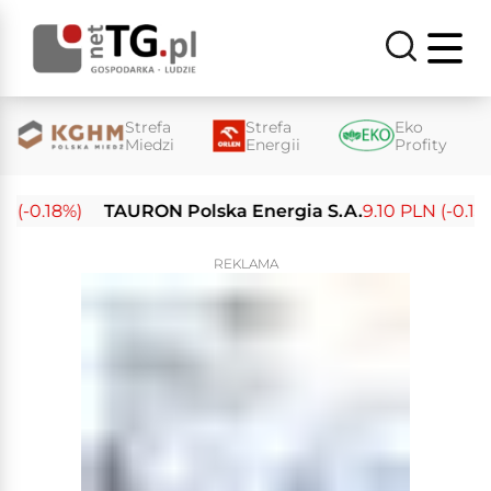
Strefa
Strefa
Eko
Miedzi
Energii
Profity
(-0.18%)
TAURON Polska Energia S.A.
9.10 PLN (-0.13%)
REKLAMA