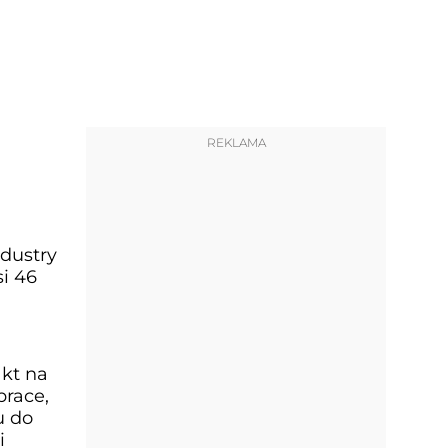
REKLAMA
dustry
si 46
akt na
prace,
u do
i