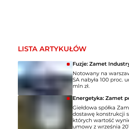
LISTA ARTYKUŁÓW
Fuzje: Zamet Industr
Notowany na warszaw
SA nabyła 100 proc. u
mln zł.
Energetyka: Zamet po
Giełdowa spółka Zamet
dostawę konstrukcji s
których wartość wyni
umowy z września 2015