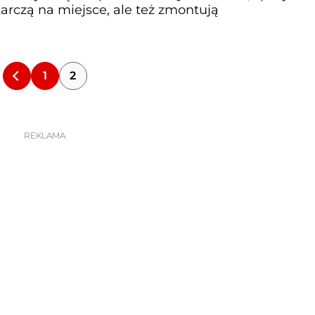
arczą na miejsce, ale też zmontują
1
2
REKLAMA