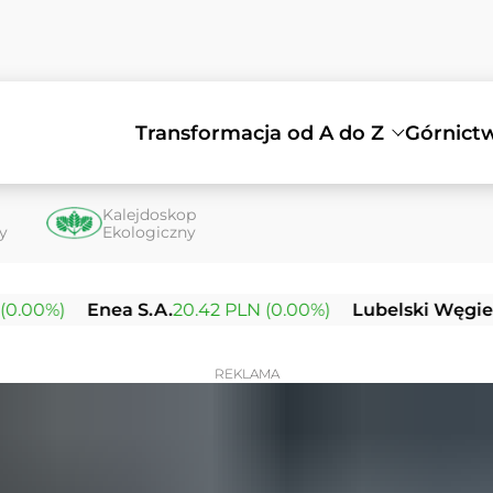
Transformacja od A do Z
Górnict
Kalejdoskop
ty
Ekologiczny
0%)
Enea S.A.
20.42 PLN (0.00%)
Lubelski Węgiel Bo
REKLAMA