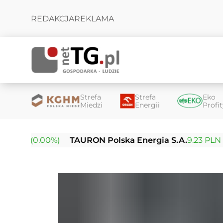
REDAKCJA
REKLAMA
Strefa
Strefa
Eko
Miedzi
Energii
Profi
LN (0.00%)
TAURON Polska Energia S.A.
9.23 PLN (0.0