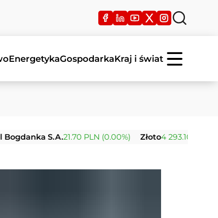
wo
Energetyka
Gospodarka
Kraj i świat
gdanka S.A.
21.70 PLN (0.00%)
Złoto
4 293.10 USD (+1.24