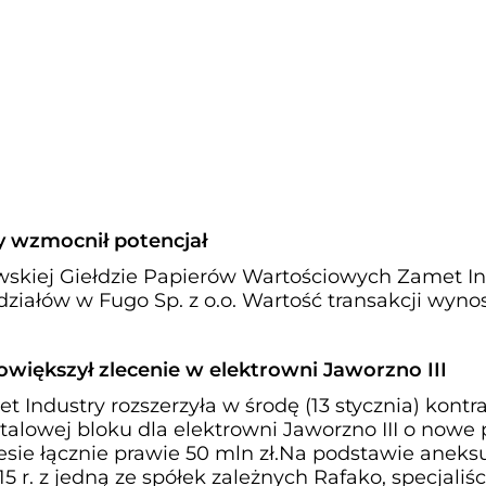
y wzmocnił potencjał
skiej Giełdzie Papierów Wartościowych Zamet In
działów w Fugo Sp. z o.o. Wartość transakcji wyno
większył zlecenie w elektrowni Jaworzno III
 Industry rozszerzyła w środę (13 stycznia) kontr
talowej bloku dla elektrowni Jaworzno III o nowe 
esie łącznie prawie 50 mln zł.Na podstawie aneks
 r. z jedną ze spółek zależnych Rafako, specjaliśc