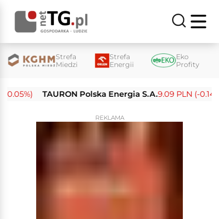
Strefa
Strefa
Eko
Miedzi
Energii
Profity
0.05%)
TAURON Polska Energia S.A.
9.09 PLN (-0.14%)
REKLAMA